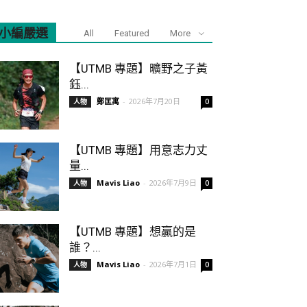
小編嚴選
All
Featured
More
【UTMB 專題】曠野之子黃
鈺...
鄭匡寓
-
2026年7月20日
人物
0
【UTMB 專題】用意志力丈
量...
Mavis Liao
-
2026年7月9日
人物
0
【UTMB 專題】想贏的是
誰？...
Mavis Liao
-
2026年7月1日
人物
0