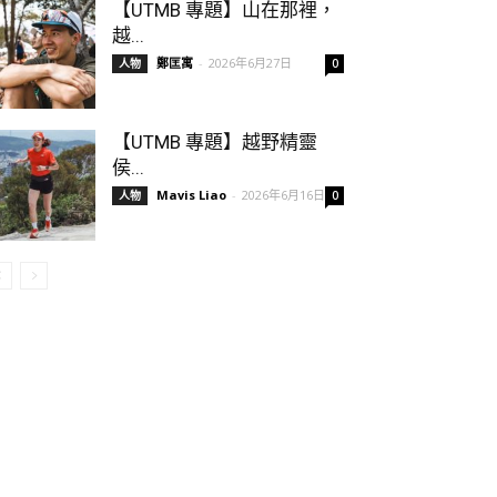
【UTMB 專題】山在那裡，
越...
鄭匡寓
-
2026年6月27日
人物
0
【UTMB 專題】越野精靈
侯...
Mavis Liao
-
2026年6月16日
人物
0