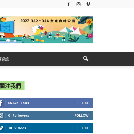
事資訊
關注我們
66,672
Fans
LIKE
0
Followers
FOLLOW
70
Videos
LIKE