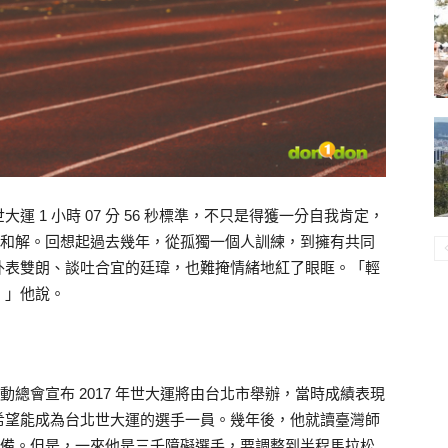
 1 小時 07 分 56 秒標準，不只是得獲一分自我肯定，
自己和解。回想起過去幾年，從孤獨一個人訓練，到擁有共同
外表雙朗、談吐合宜的廷瑋，也難掩情緒地紅了眼眶。「輕
。」他說。
運動總會宣布 2017 年世大運將由台北市舉辦，當時成績表現
希望能成為台北世大運的選手一員。幾年後，他就讀臺灣師
拔準備。但是，一來他是三千障礙選手，要調整到半程馬拉松