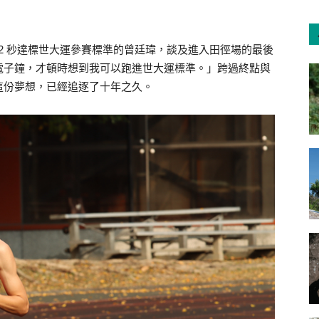
分 52 秒達標世大運參賽標準的曾廷瑋，談及進入田徑場的最後
電子鐘，才頓時想到我可以跑進世大運標準。」跨過終點與
這份夢想，已經追逐了十年之久。