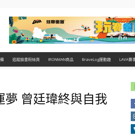
備
追蹤臉書粉絲頁
IRONMAN商品
BraveLog運動趣
LAVA賽
運夢 曾廷瑋終與自我