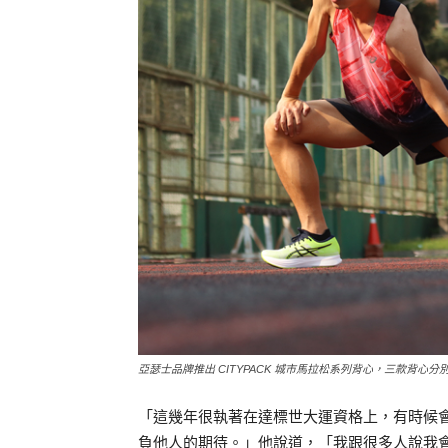
亞瑟士品牌推出 CITYPACK 城市馬拉松系列背心，三款背心分別代表
「這幾年很執著在達標世大運資格上，有時候
負他人的期待。」他說道，「我跟很多人說我