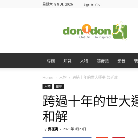
星期六, 8 8 月, 2026
Sign in / Join
Don1Don
動
一
動
專欄
知識
人物
越野跑
影音
裝
Home
人物
跨過十年的世大運夢 曾廷瑋...
人物
報導
跨過十年的世大
和解
By
鄭匡寓
-
2023年3月23日