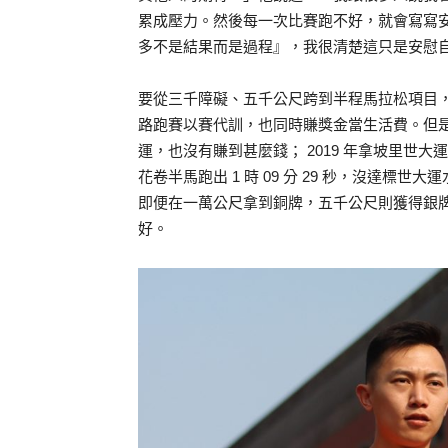
累成壓力。然後每一次比賽跑不好，就會寫寫
多不是結果而是過程』，我很清楚這只是安慰
要從三千障礙、五千公尺跨到半程馬拉松項目
路跑賽以賽代訓，也同時賺獎金當生活費。但
運，也沒有賺到甚麼錢； 2019 年拿坡里世大運的
花卷半馬跑出 1 時 09 分 29 秒，沒達標
即便在一萬公尺拿到銅牌，五千公尺則獲得銀
好。