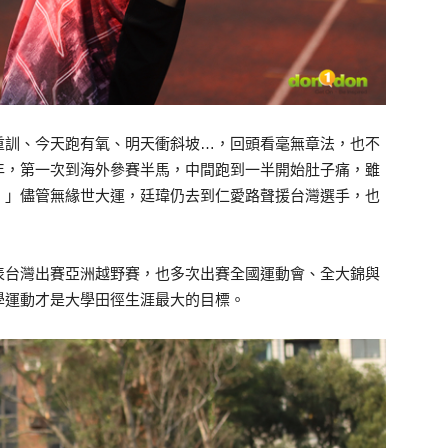
重訓、今天跑有氧、明天衝斜坡…，回頭看毫無章法，也不
年，第一次到海外參賽半馬，中間跑到一半開始肚子痛，雖
。」儘管無緣世大運，廷瑋仍去到仁愛路聲援台灣選手，也
表台灣出賽亞洲越野賽，也多次出賽全國運動會、全大錦與
學運動才是大學田徑生涯最大的目標。