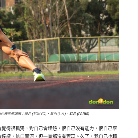
三座城市：綠色 (TOKYO)、黃色 (L.A.)、
紅色 (PARIS)
會覺得很孤獨，對自己會埋怨，恨自己沒有能力，恨自己辜
會達標，信口開河，但一直都沒有實現。久了，我自己也積