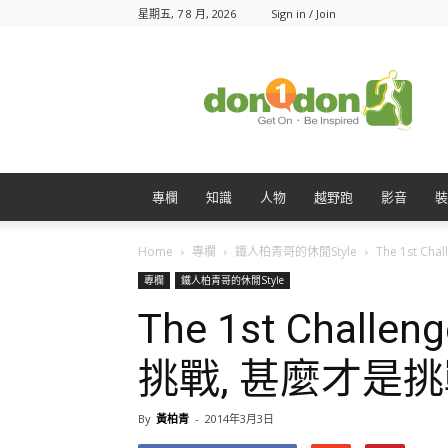
星期五, 7 8 月, 2026
Sign in / Join
Don1Don
動
一
動
專欄
知識
人物
越野跑
影音
裝
Home
專欄
鐵人柏青哥的休閒Style
The 1st Chall.
專欄
鐵人柏青哥的休閒Style
The 1st Challen
挑戰, 甚麼才是挑
By
黃柏青
-
2014年3月3日