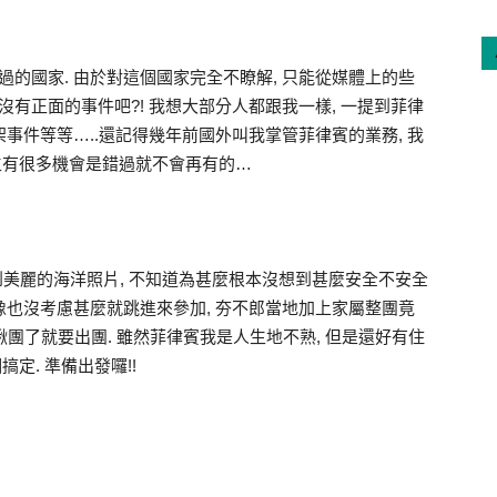
過的國家. 由於對這個國家完全不瞭解, 只能從媒體上的些
沒有正面的事件吧?! 我想大部分人都跟我一樣, 一提到菲律
架事件等等…..還記得幾年前國外叫我掌管菲律賓的業務, 我
人生有很多機會是錯過就不會再有的…
 看到美麗的海洋照片, 不知道為甚麼根本沒想到甚麼安全不安全
好像也沒考慮甚麼就跳進來參加, 夯不郎當地加上家屬整團竟
然揪團了就要出團. 雖然菲律賓我是人生地不熟, 但是還好有住
定. 準備出發囉!!