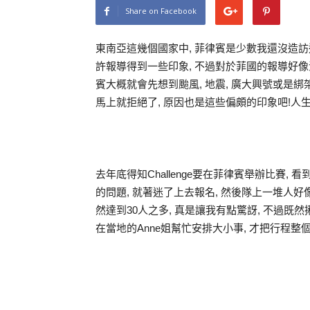
Share on Facebook
東南亞這幾個國家中, 菲律賓是少數我還沒造訪
許報導得到一些印象, 不過對於菲國的報導好像
賓大概就會先想到颱風, 地震, 廣大興號或是綁
馬上就拒絕了, 原因也是這些偏頗的印象吧!
去年底得知Challenge要在菲律賓舉辦比賽,
的問題, 就著迷了上去報名, 然後隊上一堆人
然達到30人之多, 真是讓我有點驚訝, 不過既
在當地的Anne姐幫忙安排大小事, 才把行程整個搞