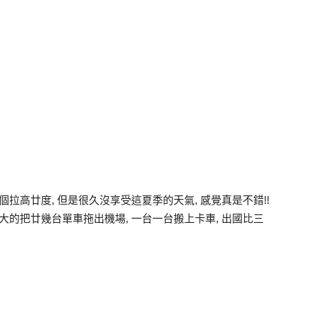
拉高廿度, 但是很久沒享受這夏季的天氣, 感覺真是不錯!!
大的把廿幾台單車拖出機場, 一台一台搬上卡車, 出國比三