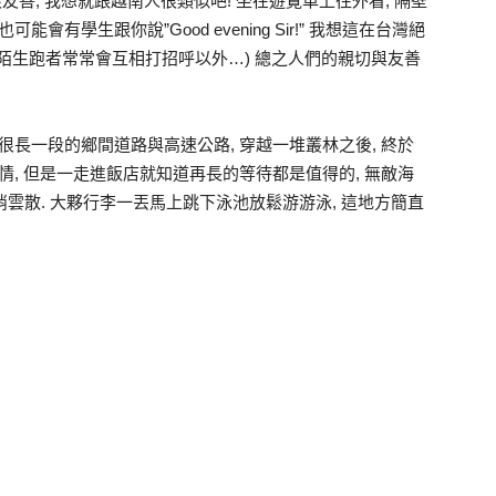
友善, 我想就跟越南人很類似吧! 坐在遊覽車上往外看, 隔壁
有學生跟你說”Good evening Sir!” 我想這在台灣絕
除了陌生跑者常常會互相打招呼以外…) 總之人們的親切與友善
很長一段的鄉間道路與高速公路, 穿越一堆叢林之後, 終於
情, 但是一走進飯店就知道再長的等待都是值得的, 無敵海
消雲散. 大夥行李一丟馬上跳下泳池放鬆游游泳, 這地方簡直