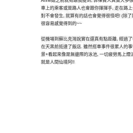
Anne姐之前就有跟我提到, 菲律賓人其實大多很
車上的乘客或是路人也會跟你揮揮手, 走在路上也可能會
對不會發生, 就算有的話也會覺得很怪吧! (
很容易感覺得到的~~
從機場到蘇比克灣說實在還真有點距離, 經過了
在天黑前抵達了飯店. 雖然搭車事件很累人的事
景+看起來像是無邊際的泳池, 一切疲勞馬上煙
就是人間仙境阿!!