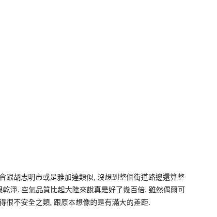
景會跟胡志明市或是雅加達類似, 沒想到整個街道路邊還算整
很乾淨. 空氣品質比起大陸來說真是好了幾百倍. 雖然偶爾可
得很不安全之類, 跟原本想像的是有滿大的差距.