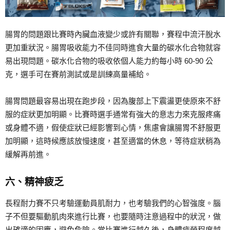
腸胃的問題跟比賽時內臟血液變少或許有關聯，賽程中流汗脫水
更加重狀況。腸胃吸收能力不佳同時進食大量的碳水化合物就容
易出現問題。碳水化合物的吸收依個人能力約每小時 60-90 公
克，選手可在賽前測試或是訓練高量補給。
腸胃問題最容易出現在跑步段，因為腹部上下震盪更使原來不舒
服的症狀更加明顯。比賽時選手通常有強大的意志力來克服疼痛
或身體不適，假使症狀已經影響到心情，焦慮會讓腸胃不舒服更
加明顯，這時候應該放慢速度，甚至適當的休息，等待症狀稍為
緩解再前進。
六、精神疲乏
長程耐力賽不只考驗運動員肌耐力，也考驗我們的心智強度。腦
子不但要驅動肌肉來進行比賽，也要隨時注意過程中的狀況，做
出確適的因應，避免危險。當比賽進行越久後，身體疲勞程度越