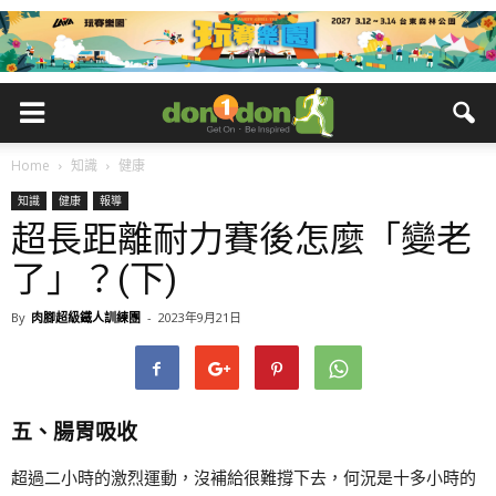
Home
知識
健康
知識
健康
報導
超長距離耐力賽後怎麼「變老
了」？(下)
By
肉腳超級鐵人訓練團
-
2023年9月21日
五、腸胃吸收
超過二小時的激烈運動，沒補給很難撐下去，何況是十多小時的