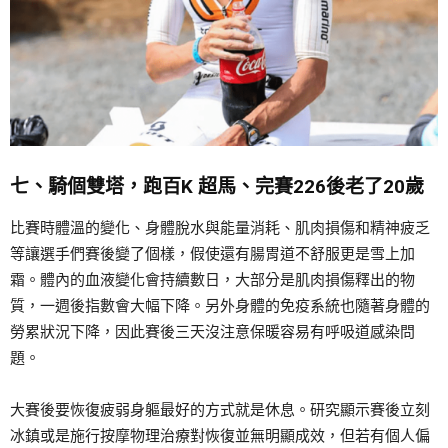
七、騎個雙塔，跑百K 超馬、完賽226後老了20歲
比賽時體溫的變化、身體脫水與能量消耗、肌肉損傷和精神疲乏
等讓選手們賽後變了個樣，假使還有腸胃道不舒服更是雪上加
霜。體內的血液變化會持續數日，大部分是肌肉損傷釋出的物
質，一週後指數會大幅下降。另外身體的免疫系統也隨著身體的
勞累狀況下降，因此賽後三天沒注意保暖容易有呼吸道感染問
題。
大賽後要恢復疲弱身軀最好的方式就是休息。研究顯示賽後立刻
冰鎮或是施行按摩物理治療對恢復並無明顯成效，但若有個人偏