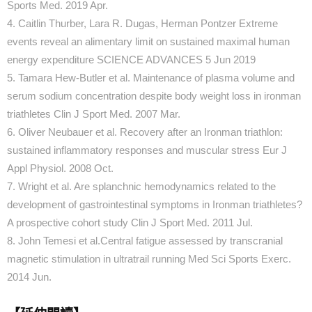
Sports Med. 2019 Apr.
4. Caitlin Thurber, Lara R. Dugas, Herman Pontzer Extreme
events reveal an alimentary limit on sustained maximal human
energy expenditure SCIENCE ADVANCES 5 Jun 2019
5. Tamara Hew-Butler et al. Maintenance of plasma volume and
serum sodium concentration despite body weight loss in ironman
triathletes Clin J Sport Med. 2007 Mar.
6. Oliver Neubauer et al. Recovery after an Ironman triathlon:
sustained inflammatory responses and muscular stress Eur J
Appl Physiol. 2008 Oct.
7. Wright et al. Are splanchnic hemodynamics related to the
development of gastrointestinal symptoms in Ironman triathletes?
A prospective cohort study Clin J Sport Med. 2011 Jul.
8. John Temesi et al.Central fatigue assessed by transcranial
magnetic stimulation in ultratrail running Med Sci Sports Exerc.
2014 Jun.