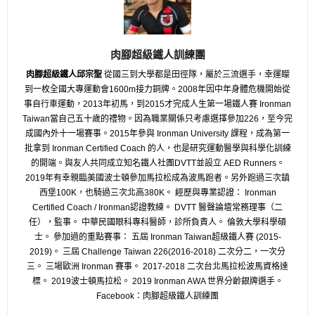
肉腳超級鐵人訓練團
肉腳超級鐵人邱宗聖
從國三到大學都是田徑隊，屬於三流選手，幸運矇
到一枚全國大專運動會1600m接力銅牌。2008年因中年身體危機開始從
事自行車運動，2013年初馬，到2015才完成人生第一場鐵人賽 Ironman
Taiwan當自己五十歲的禮物。因為職業關係只考慮選擇參加226，至今完
成國內外十一場賽事。2015年參與 Ironman University 課程，成為第一
批拿到 Ironman Certified Coach 的人，也是研究運動醫學與科學化訓練
的開端。與友人共同成立知名鐵人社團DVTT並設立 AED Runners。
2019年有幸親臨美國波士頓參加馬拉松成為波馬跑者。另外跑過三次鎮
西堡100K，也騎過三次北高380K。 經歷與專業認證： Ironman
Certified Coach / Ironman認證教練。 DVTT 醫聲論壇常務理事（二
任），監事。 中華民國眼科專科醫師，診所負責人。 倫敦大學科學碩
士。 參加過的重點賽事： 五屆 Ironman Taiwan超級鐵人賽 (2015-
2019)。 三屆 Challenge Taiwan 226(2016-2018) 二次分二，一次分
三。 三場歐洲 Ironman 賽事。 2017-2018 二次台北馬拉松波馬資格達
標。 2019波士頓馬拉松。 2019 Ironman AWA 世界分齡銀牌選手。
Facebook：肉腳超級鐵人訓練團