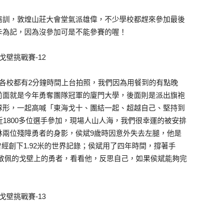
培訓，敦煌山莊大會堂氣派雄偉，不少學校都趕來參加最後
卡為記，因為沒參加可是不能參賽的喔！
各校都有2分鐘時間上台拍照，我們因為用餐到的有點晚
前面就是今年勇奪團隊冠軍的廈門大學，後面則是派出旗袍
隊形，一起高喊「東海戈十、團結一起、超越自己、堅持到
近1800多位選手參加，現場人山人海，我們很幸運的被安排
林兩位殘障勇者的身影，侯斌9歲時因意外失去左腿，他是
經創下1.92米的世界記錄；侯斌用了四年時間，撐著手
最敬佩的戈壁上的勇者，看看他，反思自己，如果侯斌能夠完