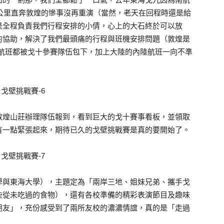
0公里直奔敦煌的慘事沒再重演（當然，老天在回程時還是給
是全程負責我們行程安排的小倩，心上的大石終於可以放
的協助，解決了我們最頭痛的行程與班機安排問題（敦煌是
乎所有航班都被戈十參賽隊伍包下，加上大陸的內陸航班一向不準
敦煌山莊辦理隊伍報到，看到巨大的戈十賽事看板，並領取
有一點緊張起來，期待已久的戈壁挑戰賽是真的要開始了。
學與東海大學），主題定為「兩岸三地、姐妹兄弟、攜手戈
些從未吃過的食物），還有各校準備的精彩表演節目及趣味
朋友」，充份感受到了兩所友校的濃濃情誼，真的是「走過