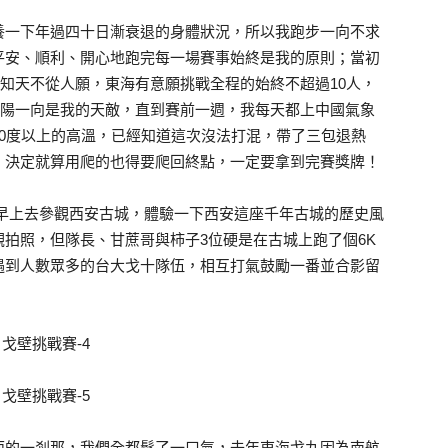
養一下年過四十日漸衰退的身體狀況，所以我跑步一向不求
平安、順利、開心地跑完每一場賽事始終是我的原則；當初
知天不從人願，東海有意願挑戰全程的始終不超過10人，
太陽一向是我的天敵，直到賽前一週，我每天都上中國氣象
0度以上的高溫，已經知道這次沒法打混，帶了三包退熱
，決定就算用爬的也得要爬回終點，一定要拿到完賽獎牌！
20 早上去參觀西安古城，體驗一下西安這座千年古城的歷史風
拍照，但隊長、甘蔗哥與柿子3位硬是在古城上跑了個6K
遇到人數眾多的台大戈十隊伍，相互打氣鼓勵一番並合影留
面的一剎那，我們全都鬆了一口氣，去年東海戈九因為南航