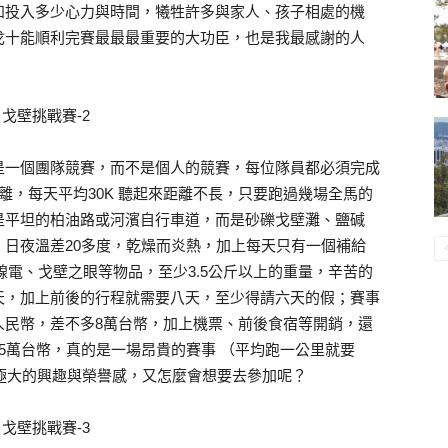
知投入多少心力與時間，犧牲許多與家人、孩子相處的機
戈十能順利完賽最最最重要的大功臣，也是我最感謝的人
是一個團隊競賽，而不是個人的競賽，每位隊員都必須完成
距離，每天平均30K 聽起來距離不長，只要跑過幾場全馬的
是平坦的柏油路或河濱自行車道，而是砂礫戈壁灘、鹽碱
日夜溫差20多度，乾燥而炎熱，加上每天只有一個補給
線電、戈壁之眼等物品，至少3.5公斤以上的重量，辛苦的
天，加上前後的行程就需要八天，至少得請六天的假；賽事
意，是人民幣，差不多8萬台幣，加上機票、前後食宿等開銷，還
5萬台幣，真的是一場昂貴的賽事 （平均跑一公里就要
著極大的興趣與榮譽感，又怎麼會想要去參加呢？