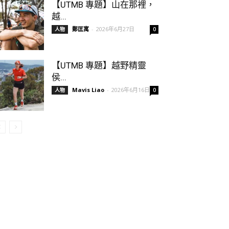
【UTMB 專題】山在那裡，
越...
鄭匡寓
-
2026年6月27日
人物
0
【UTMB 專題】越野精靈
侯...
Mavis Liao
-
2026年6月16日
人物
0