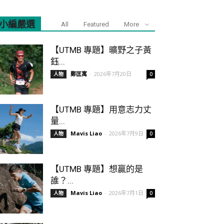
小編嚴選
All
Featured
More
【UTMB 專題】曠野之子黃
鈺...
鄭匡寓
-
2026年7月20日
人物
0
【UTMB 專題】用意志力丈
量...
Mavis Liao
-
2026年7月9日
人物
0
【UTMB 專題】想贏的是
誰？...
Mavis Liao
-
2026年7月1日
人物
0