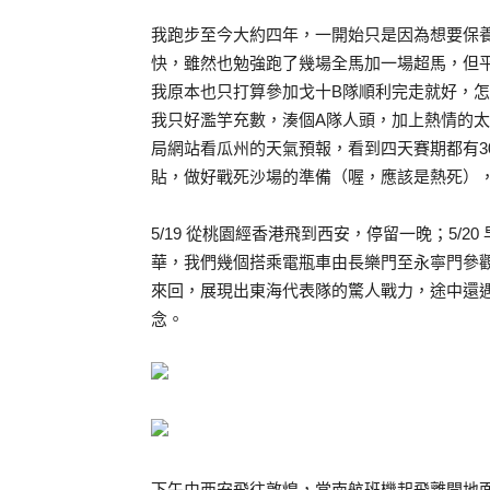
我跑步至今大約四年，一開始只是因為想要保
快，雖然也勉強跑了幾場全馬加一場超馬，但
我原本也只打算參加戈十B隊順利完走就好，怎
我只好濫竽充數，湊個A隊人頭，加上熱情的
局網站看瓜州的天氣預報，看到四天賽期都有3
貼，做好戰死沙場的準備（喔，應該是熱死）
5/19 從桃園經香港飛到西安，停留一晚；5/
華，我們幾個搭乘電瓶車由長樂門至永寧門參觀
來回，展現出東海代表隊的驚人戰力，途中還
念。
下午由西安飛往敦煌，當南航班機起飛離開地