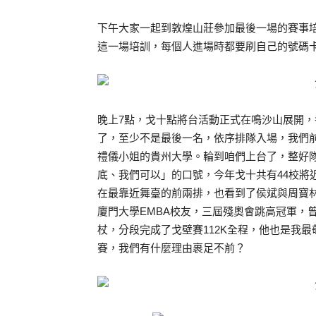
下午大家一起到敦煌山莊參加最後一場的賽事
這一場培訓，每個人進場時都要刷自己的號碼
晚上7點，戈十點將台活動正式在鳴沙山展開，
了，至少不是最後一名，依序排隊入場，我們
禮儀小姐的貴州大學。輪到咱們上台了，整好
底、我們可以」的口號，今年戈十共有44校將
在最靠近舞臺的前兩排，也看到了侯斌與周寶
廈門大學EMBA校友，三屆殘奧會跳高冠軍，曾
杖，分段完成了戈壁賽112K全程，他也是我
賽，我們有什麼理由裹足不前？