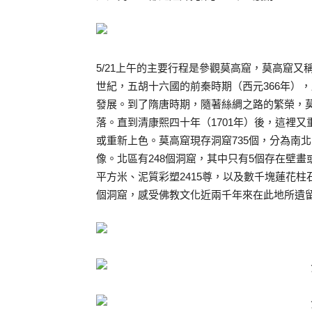
5/21上午的主要行程是參觀莫高窟，莫高窟
世紀，五胡十六國的前秦時期（西元366年）
發展。到了隋唐時期，隨著絲綢之路的繁榮，
落。直到清康熙四十年（1701年）後，這裡
或重新上色。莫高窟現存洞窟735個，分為南
像。北區有248個洞窟，其中只有5個存在壁畫
平方米、泥質彩塑2415尊，以及數千塊蓮花
個洞窟，感受佛教文化近兩千年來在此地所遺