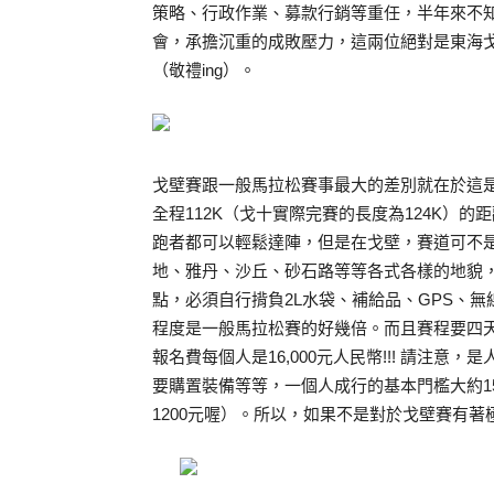
策略、行政作業、募款行銷等重任，半年來不
會，承擔沉重的成敗壓力，這兩位絕對是東海
（敬禮ing）。
戈壁賽跟一般馬拉松賽事最大的差別就在於這
全程112K（戈十實際完賽的長度為124K）的
跑者都可以輕鬆達陣，但是在戈壁，賽道可不
地、雅丹、沙丘、砂石路等等各式各樣的地貌，
點，必須自行揹負2L水袋、補給品、GPS、無
程度是一般馬拉松賽的好幾倍。而且賽程要四
報名費每個人是16,000元人民幣!!! 請注
要購置裝備等等，一個人成行的基本門檻大約1
1200元喔）。所以，如果不是對於戈壁賽有