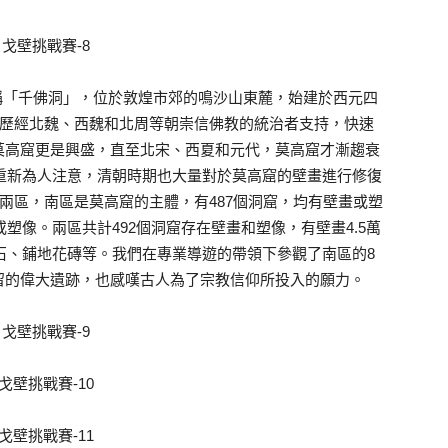
又稱「千佛洞」，位於敦煌市郊的鳴沙山東麓，始建於西元四
，歷經北魏、西魏和北周等朝崇信佛教的統治者支持，快速
莫高窟更是興盛，直至北宋、西夏和元代，莫高窟才漸趨衰
又重新為人注意，清朝時期也大量對於莫高窟的壁畫進行修復
北兩區，南區是莫高窟的主體，有487個洞窟，均有壁畫或塑
或塑像。兩區共計492個洞窟存在壁畫和塑像，有壁畫4.5萬
柱石、鋪地花磚等。我們在專業導遊的帶領下參觀了南區的8
留的偉大遺跡，也感嘆古人為了宗教信仰所投入的願力。