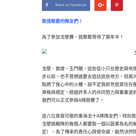
Share on Facebook
致我敬愛的隊友們！
為了參加戈壁賽，我整整等待了兩年半！
戈壁、敦煌、玉門關，這些從小只在歷史與地
步以前，也不曾想過要去造訪這些地方，但是2
點燃了我心中的火種，說不定我前世就是住在
資格與規定，經過許多人的共同努力與重重波折
我們可以正式參與A隊競賽了。
這八位是我可敬的東海戈十A隊隊友們，特別
戈壁挑戰隊的每個人都要取一個以蔬果為名的
定），為了傳承的責任心與使命感，毅然決然