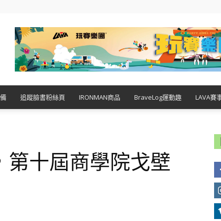
備
追蹤臉書粉絲頁
IRONMAN商品
BraveLog運動趣
LAVA賽
，第十屆商學院戈壁