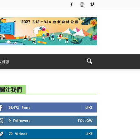
事資訊
關注我們
66,672
Fans
LIKE
0
Followers
FOLLOW
70
Videos
LIKE