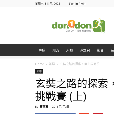
星期六, 8 8 月, 2026
Sign in / Join
Don1Don
動
一
動
專欄
知識
人物
越野跑
影音
裝
Home
報導
玄奘之路的探索，第十屆商學...
報導
玄奘之路的探索
挑戰賽 (上)
By
鄭匡寓
-
2015年7月3日