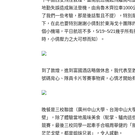
地勤失誤造成無法登機，由烏魯木齊拉車100
了我們一些考驗，那是後話暫且不提），特別
下，在此也要特別謝謝小倩對於東海戈十團隊
個小機場，平日航班不多，5/19~5/21幾
時，小倩壓力之大可想而知）。
到了敦煌，進到富國酒店略做休息，我代表至
號碼背心、隊員卡片等賽事物資，心情才開始
晚餐是三校聯誼（廣州中山大學、台灣中山大
壁」，除了體驗當地風味美食（駝掌、驢肉這
競賽，最後三校同學一起牽手合唱周華健的「
茫茫戈壁，都是姐妹兄弟」，令人感動。