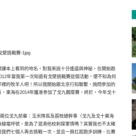
理課本上看到的地名，對我來說十分遙遠與神秘，在開始跑
012年當我第一次知道有戈壁挑戰賽這個活動，便不知為何
那裡的牧羊人吧！所以我開始跟北京行知聯繫，詢問參加的
，東海在2014年獲准參加了戈九觀摩賽，終於，今年戈十
是兩位戈九前輩：玉米隊長及荔枝總幹事（戈九及戈十東海
無線電呼號，是為了混淆他校刺探軍情嗎？其實我也不太確
陪我們七個人再去挑戰一次，並且一肩扛起跑步訓練、比賽