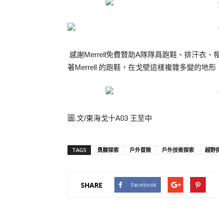
感謝Merrell免費贊助A隊隊員跑鞋、排汗
著Merrell 的跑鞋，在戈壁這樣複雜多變的
圖.文/東海戈十A03 王至中
TAGS
勇腳探索
戶外冒險
戶外技術探索
越野
SHARE
Facebook