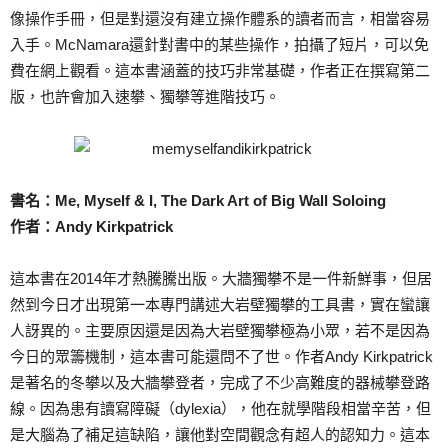
像操作手冊，但是對還沒有建立操作體系的讀者而言，相當容易
入手。McNamara還針對書中的某些操作，拍攝了短片，可以免
費在網上觀看。這本書涵蓋的技巧非常基礎，作者正在撰寫第二
版，也許會加入速攀、獨攀等進階技巧。
書名：Me, Myself & I, The Dark Art of Big Wall Soloing
作者：Andy Kirkpatrick
這本書在2014年才熱騰騰出版。大牆獨攀不是一件新鮮事，但居
然到今日才出現第一本專門講述大岩壁獨攀的工具書，實在蠻讓
人訝異的。主要原因還是因為大岩壁獨攀極為小眾，若不是因為
今日的眾籌機制，這本書可能還問不了世。作者Andy Kirkpatrick
是著名的冬攀以及大牆攀登者，完成了不少高難度的器械攀登路
線。因為患有讀寫障礙（dylexia），他在就學階段相當辛苦，但
是大腦為了補足這缺陷，讓他對空間觀念有超人的認知力。這本