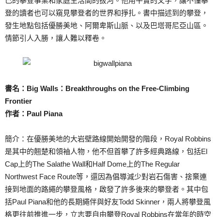
己的攀登事業和家庭生活間的拔河。他用平實的文字，讓不懂攀
登的讀者也可以窺見攀登者的世界和掙扎。書中描述到的攀登，
發生地點包括優勝美地、阿爾卑斯山脈、以及巴塔哥尼亞山區。
情節引人入勝，讓人難以釋卷。
書名：Big Walls：Breakthroughs on the Free-Climbing
Frontier
作者：Paul Piana
簡介：在優勝美地的大岩壁路線開始開發的階段，Royal Robbins
是其中的翹楚和領袖人物，他不但首攀了許多經典路線，包括El
Cap上的The Salathe Wall和Half Dome上的The Regular
Northwest Face Route等，還因為倡導減少對岩石傷害、捨棄連
接到地面的路繩的攀登風格，啟發了許多後來的攀登者。其中包
括Paul Piana和他的長期繩伴與好友Todd Skinner，兩人將攀登風
格更往前推進一步，立志要自由攀登Royal Robbins在當年的時空