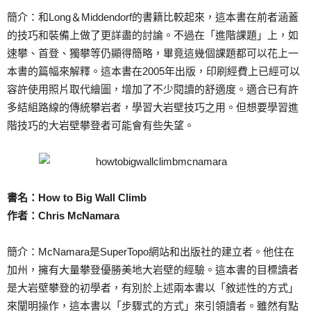
簡介：和Long＆Middendorf的書籍比較起來，這本書在前者涵蓋
的技巧和裝備上做了更詳盡的討論。不過在「進階課題」上，如
速攀、首登、獨攀等仍顯得簡略，畢竟這幾個課題都可以花上一
本書的篇幅來解釋。這本書在2005年出版，印刷經費上已經可以
容許使用照片取代繪圖，增加了不少閱讀的舒適度。適合已有許
多結組路線的傳統攀岩者，學習大岩壁技巧之用。但想要學習進
階技巧的大岩壁攀登者可能會有些失望。
書名：How to Big Wall Climb
作者：Chris McNamara
簡介：McNamara是SuperTopo網站和出版社的建立者。他住在
加州，擁有大量攀登優勝美地大岩壁的經驗。這本書的目標讀者
是大岩壁攀登的初學者，有別於上述兩本書以「敘述性的方式」
來闡明操作，這本書以「步驟式的方式」來引領讀者。雖然有點