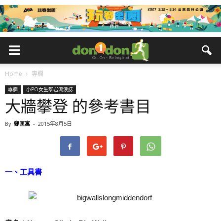
Home
專欄
專欄
小PO女生攀岩流浪誌
大牆攀登 的參考書目
By
鄭匡寓
-
2015年8月5日
一、工具書