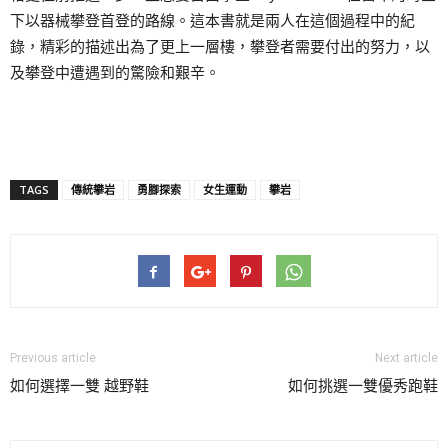
下以器械攀登首登的路線。這本書就是兩人在這個過程中的紀
錄，精彩的描述出為了更上一層樓，攀登者需要付出的努力，以
及攀登中遭遇到的驚險和艱辛。
TAGS
傳統攀岩
勇腳探索
女生運動
攀岩
Previous article
Next article
如何選擇一雙 越野鞋
如何挑選一雙優秀跑鞋