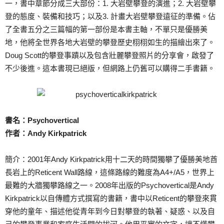
一，書中章節分成三大部份：1. 大岩壁攀登的演進；2. 大岩壁攀
登的態度、裝備和技巧；以及3. 計畫大岩壁攀登遠征的準備。佔
了全書五分之三篇幅的第一部份是本書主軸，不單只是優勝美
地，他將全世界各地大岩壁的攀登歷史栩栩如生的描繪出來了。
Doug Scott的攀登事蹟以及包含壯麗攀登照片的分享會，啟發了
不少後進。這本書現已絕版，但網路上仍舊可以購得二手書籍。
書名：Psychovertical
作者：Andy Kirkpatrick
簡介：2001年Andy Kirkpatrick用十二天的時間獨攀了優勝美地酋
長岩上的Reticent Wall路線，這條路線的難度為A4+/A5，世界上
最難的大牆獨攀路線之一。2008年出版的Psychovertical是Andy
Kirkpatrick以自傳體方式撰寫的書籍，書中以Reticent的攀登來貫
穿他的童年、描述他從青年到今日對攀登的執著、疑惑、以及自