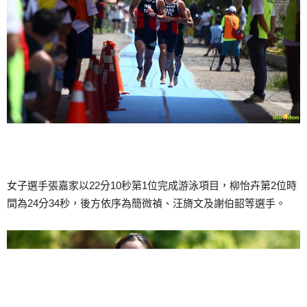
女子選手張嘉家以22分10秒第1位完成游泳項目，柳怡卉第2位時
間為24分34秒，後方依序為簡微禎、汪旖文及謝伯韶等選手。