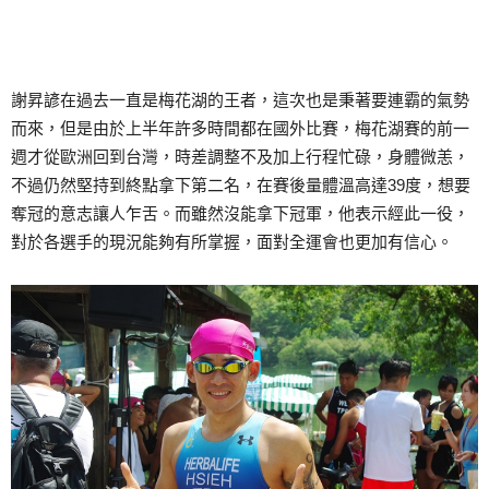
謝昇諺在過去一直是梅花湖的王者，這次也是秉著要連霸的氣勢
而來，但是由於上半年許多時間都在國外比賽，梅花湖賽的前一
週才從歐洲回到台灣，時差調整不及加上行程忙碌，身體微恙，
不過仍然堅持到終點拿下第二名，在賽後量體溫高達39度，想要
奪冠的意志讓人乍舌。而雖然沒能拿下冠軍，他表示經此一役，
對於各選手的現況能夠有所掌握，面對全運會也更加有信心。