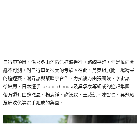
自行車項目，沿著冬山河防汛道路進行，路線平整，但是風向紊
亂不可測，對自行車是很大的考驗。在此，菁英組展開一場精采
的追逐賽，謝昇諺與蔡曜宇合作，力抗後方由張團畯、李宙諺，
徐培嚴、日本選手Takanori Omura及吳承泰等組成的追趕集團，
後方還有由魏振展、楊志祥、謝漢霖、王威凱、陳智禎、吳冠融
及周汶傑等選手組成的集團。