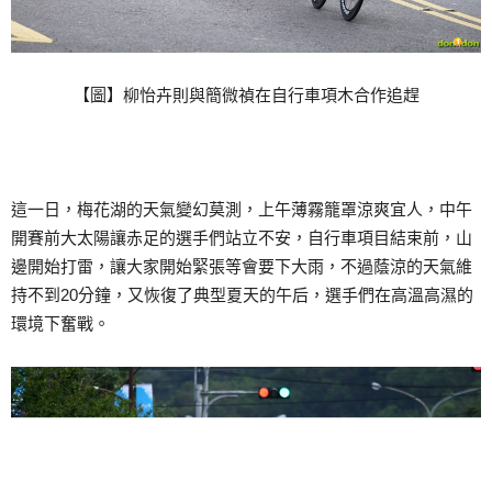
【圖】柳怡卉則與簡微禎在自行車項木合作追趕
這一日，梅花湖的天氣變幻莫測，上午薄霧籠罩涼爽宜人，中午
開賽前大太陽讓赤足的選手們站立不安，自行車項目結束前，山
邊開始打雷，讓大家開始緊張等會要下大雨，不過蔭涼的天氣維
持不到20分鐘，又恢復了典型夏天的午后，選手們在高溫高濕的
環境下奮戰。