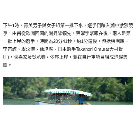
下午1時，菁英男子與女子組第一批下水，選手們躍入湖中激烈競
爭，由甫從歐洲回國的謝昇諺領先，蔡曜宇緊跟在後，兩人是第
一批上岸的選手，時間為20分41秒，約1分鐘後，包括張團畯、
李宙諺、周汶傑、徐培嚴、日本選手Takanori Omura(大村貴
則)，張嘉家及吳承泰，依序上岸，並在自行車項目組成追趕集
團。