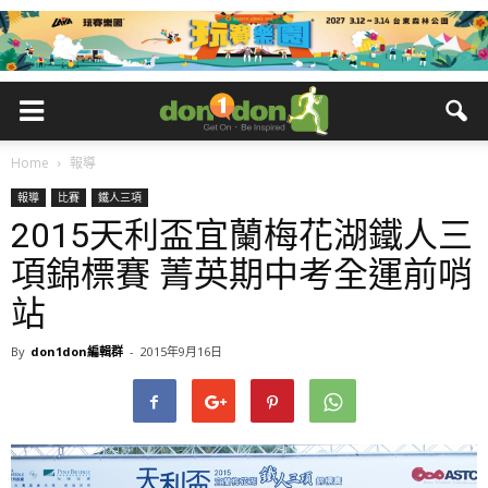
Home
報導
報導
比賽
鐵人三項
2015天利盃宜蘭梅花湖鐵人三
項錦標賽 菁英期中考全運前哨
站
By
don1don編輯群
-
2015年9月16日