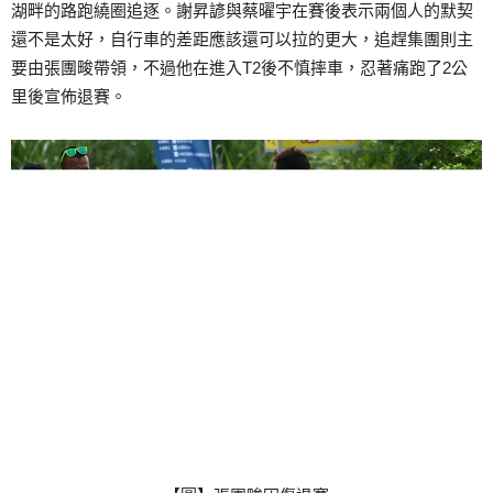
湖畔的路跑繞圈追逐。謝昇諺與蔡曜宇在賽後表示兩個人的默契
還不是太好，自行車的差距應該還可以拉的更大，追趕集團則主
要由張團畯帶領，不過他在進入T2後不慎摔車，忍著痛跑了2公
里後宣佈退賽。