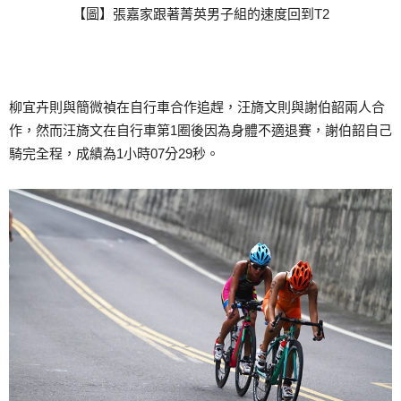
【圖】張嘉家跟著菁英男子組的速度回到T2
柳宜卉則與簡微禎在自行車合作追趕，汪旖文則與謝伯韶兩人合
作，然而汪旖文在自行車第1圈後因為身體不適退賽，謝伯韶自己
騎完全程，成績為1小時07分29秒。