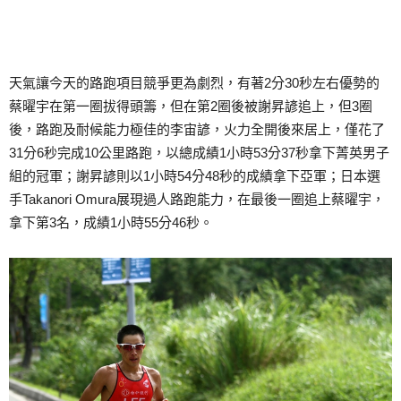
天氣讓今天的路跑項目競爭更為劇烈，有著2分30秒左右優勢的
蔡曜宇在第一圈拔得頭籌，但在第2圈後被謝昇諺追上，但3圈
後，路跑及耐候能力極佳的李宙諺，火力全開後來居上，僅花了
31分6秒完成10公里路跑，以總成績1小時53分37秒拿下菁英男子
組的冠軍；謝昇諺則以1小時54分48秒的成績拿下亞軍；日本選
手Takanori Omura展現過人路跑能力，在最後一圈追上蔡曜宇，
拿下第3名，成績1小時55分46秒。