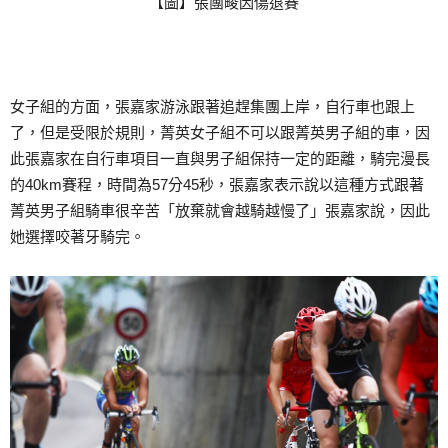
【圖】張團畯因傷退賽
女子組的方面，張嘉家游泳跟著追趕集團上岸，自行車也跟上
了，但是受限於規則，菁英女子組不可以跟菁英男子組的車，因
此張嘉家在自行車項目一直與男子組保持一定的距離，騎完漫長
的40km賽程，時間為57分45秒，張嘉家表示說以這種方式跟著
菁英男子組騎車很辛苦「放棄就會越騎越慢了」張嘉家說，因此
她選擇咬著牙騎完。