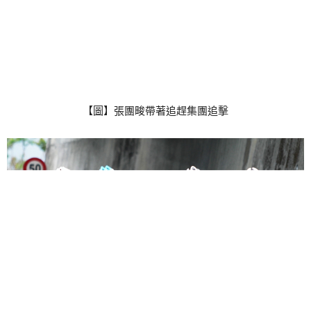
【圖】張團畯帶著追趕集團追擊