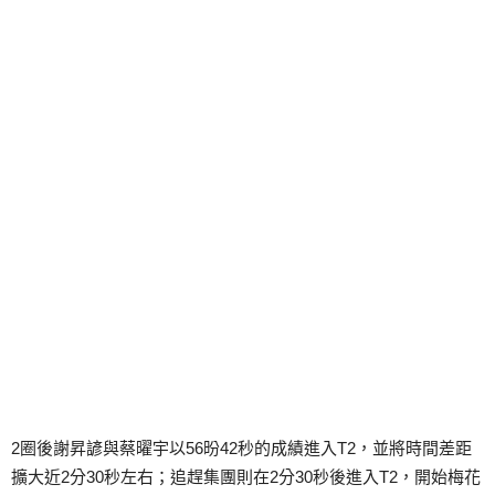
2圈後謝昇諺與蔡曜宇以56昐42秒的成績進入T2，並將時間差距
擴大近2分30秒左右；追趕集團則在2分30秒後進入T2，開始梅花