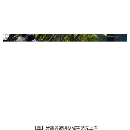
【圖】分謝昇諺與蔡曜宇領先上岸