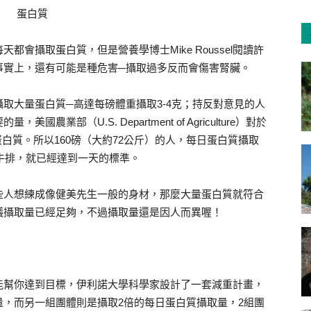
會攝取蛋白質，但是營養學博士Mike Roussel閱讀許
事實上，還有可能是種危害─攝取過多反而會傷害腎臟。
取大量蛋白質─高達每磅體重攝取3-4克；持反對意見的人
部（U.S. Department of Agriculture）對於
蛋白質。所以160磅（大約72公斤）的人，每日蛋白質攝取
朗牛排，就已經達到一天的標準。
些人想練成像健美先生一般的身材，那麼大量蛋白質就符合
議攝取量已經足夠，不過攝取量還是因人而異喔！
能幫你達到目標，伊利諾大學科學家設計了一套減重計畫，
，而另一組團體則是攝取2倍的每日蛋白質攝取量，2組團