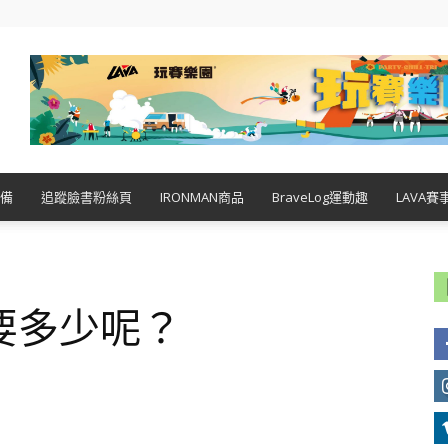
備
追蹤臉書粉絲頁
IRONMAN商品
BraveLog運動趣
LAVA賽
要多少呢？