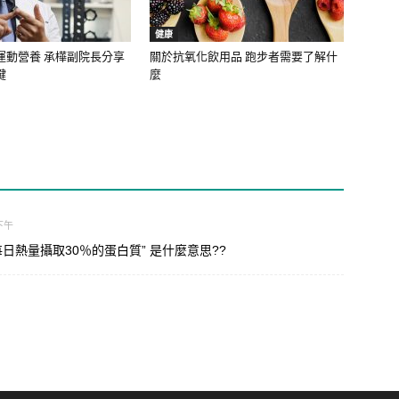
健康
運動營養 承樺副院長分享
關於抗氧化飲用品 跑步者需要了解什
鍵
麼
 下午
日熱量攝取30％的蛋白質” 是什麼意思??