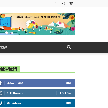
事資訊
關注我們
66,672
Fans
LIKE
0
Followers
FOLLOW
70
Videos
LIKE