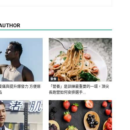
 AUTHOR
飲食
痠痛與提升爆發力 方便居
「營養」是訓練最重要的一環，頂尖
品
長跑營如何安排選手...