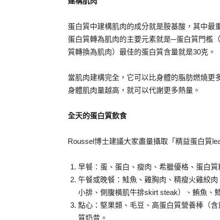
建構肌肉
蛋白質中建構肌肉的成分就是胺基酸，其中最重要
蛋白質轉為肌肉的主要元素就是─蛋白質門檻（prot
質轉換為肌肉）最佳的蛋白質含量就是30克。
當肌肉建構完全，它可以比身體的脂肪燃燒更
身體肌肉量越高，就可以代謝更多熱量。
全天的蛋白質飲食
Roussel博士建議大家盡量攝取「精益蛋白質le
早餐：蛋、蛋白、瘦肉、希臘優格、蛋白質粉（pro
午餐或晚餐：鮭魚、雞胸肉、精瘦火雞絞肉
小排、側腹橫肌牛排skirt steak）、鮪
點心：堅果類、毛豆、高蛋白質營養棒（含量
質奶昔。