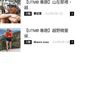
【UTMB 專題】山在那裡，
越...
鄭匡寓
-
2026年6月27日
人物
0
【UTMB 專題】越野精靈
侯...
Mavis Liao
-
2026年6月16日
人物
0