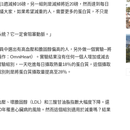
1週減掉16磅，另一組則是減掉將近20磅，然而達到每日
建議大家，如果希望減重的人，需要更多的蛋白質，不只是
系統？它一定會阻塞動脈。」
組員中選出有高血壓和膽固醇偏高的人，另外做一個實驗─將
：OmniHeart）。實驗結果沒有任何一個人增加或減去
驗組別，一天吃進每日攝取熱量18％的蛋白質，這個攝取
別則是將蛋白質攝取量提高至28％。
壓、壞膽固醇（LDL）和三酸甘油脂指數大幅度下降。還
0年罹患心臟病的風險。然而這個組別適用於減重嗎？結果