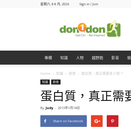
星期六, 8 8 月, 2026
Sign in / Join
Don1Don
動
一
動
專欄
知識
人物
越野跑
影音
裝
Home
知識
飲食
蛋白質，真正需要多少呢？
知識
飲食
蛋白質，真正需
By
Judy
-
2013年1月14日
Share on Facebook