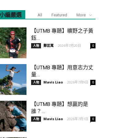
小編嚴選
All
Featured
More
【UTMB 專題】曠野之子黃
鈺...
鄭匡寓
-
2026年7月20日
人物
0
【UTMB 專題】用意志力丈
量...
Mavis Liao
-
2026年7月9日
人物
0
【UTMB 專題】想贏的是
誰？...
Mavis Liao
-
2026年7月1日
人物
0