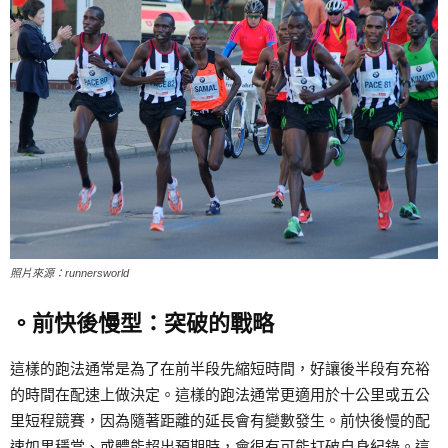
照片來源：runnersworld
。前快後慢型：突破的戰略
這樣的跑法通常是為了在前半段先縮短時間，好讓後半段有充裕
的時間在配速上做決定。這樣的跑法通常更適用於十公里或五公
里短程競賽，因為隨著距離的延長會有變數發生。前快後慢的配
速如果穩當、或體能超出預期時，會很有可能打破自身紀錄。這