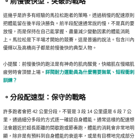
。前慢後快型：突破的戰略
這幾乎是許多有經驗的馬拉松跑者的策略，透過稍慢的配速原則
把體能留在後半段決勝負。前半段配速通常說的慢，不是真的要
放慢，而是保持在自己能掌握、盡量減少變動因素的體能消耗
上。馬拉松是下半場才開始的競賽，這是普遍的說法。包含川內
優輝以及高橋尚子都是前慢後快的典型人物。
小提醒：前慢後快的跑法是有神奇的肌肉醒覺，快縮肌在慢縮肌
疲勞時會頂替上場。
詳閱耐力運動員為什麼需要無氧、短程衝刺
訓練？
。分段配速型：保守的戰略
許多跑者會把 42 公里分段，不管是 3 段 14 公里還是 6 段 7 公
里，通過細分多段的方式逐一確認自身體能。通常這樣的配速想
法會趨近於超長距離的間歇跑或節奏跑，體能的消耗會非常地明
顯，除非是有預料到自身體能的衰退率，或是有目標地完成部分