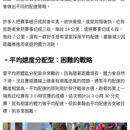
會做出不同的配速策略。
許多人把賽事細分成前後半馬，前快後慢，或是前慢後快。也有
些跑者會把賽事切成三段，每段 14 公里；或將賽事切成 6 段，
每段 7 公里。還有一群好手是希望能採用平均配速，盡量減少因
距離推進而衰退的體力消耗。
。平均速度分配型：困難的戰略
要平均把體能分配是非常難的，因為隨著距離增長，體力會自然
下滑。況且賽道路線上總會有順風逆風的問題，通常平均配速的
難度相當高。平均配速的原則用於保守戰很合適，跑者如果上一
場馬拉松賽有 3 小時完賽的成績，這次預計以 3 小時 30 分完
賽，就有相當的體力做平均配速。但如果藉由平均配速去突破目
標，則非常困難。