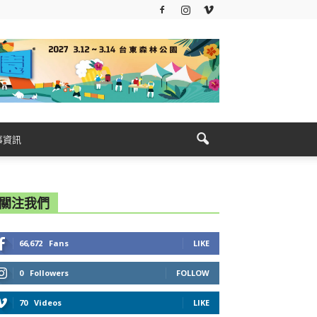
事資訊
關注我們
66,672
Fans
LIKE
0
Followers
FOLLOW
70
Videos
LIKE