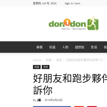
星期四, 6 8 月, 2026
Sign in / Join
Don1Don
動
一
動
專欄
知識
人物
越野跑
影音
裝
Home
知識
其他
好朋友和跑步夥伴有差嗎？5...
知識
其他
好朋友和跑步夥
訴你
By
J編
-
2016年4月24日