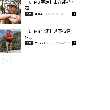
【UTMB 專題】山在那裡，
越...
鄭匡寓
-
2026年6月27日
人物
0
【UTMB 專題】越野精靈
侯...
Mavis Liao
-
2026年6月16日
人物
0