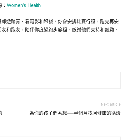
源：
Women’s Health
是郊遊踏青、看電影和聚餐，你會安排比賽行程，跑完再安
朋友和跑友，陪伴你度過跑步旅程，感謝他們支持和鼓勵，
Next article
的
為你的孩子們著想──半個月找回健康的循環