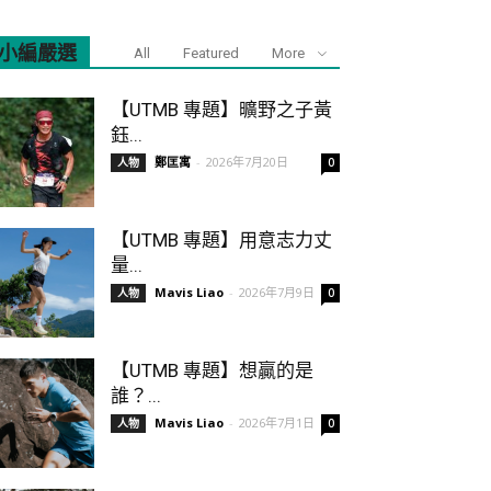
小編嚴選
All
Featured
More
【UTMB 專題】曠野之子黃
鈺...
鄭匡寓
-
2026年7月20日
人物
0
【UTMB 專題】用意志力丈
量...
Mavis Liao
-
2026年7月9日
人物
0
【UTMB 專題】想贏的是
誰？...
Mavis Liao
-
2026年7月1日
人物
0