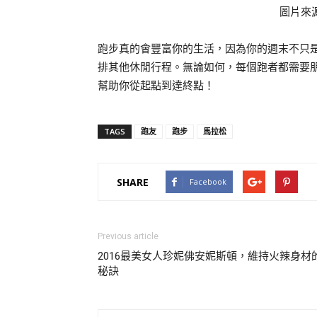
圖片來
跑步真的會豐富你的生活，因為你的週末不只
排其他休閒行程。無論如何，每個跑者都需要
幫助你從起點到達終點！
TAGS
跑友
跑步
馬拉松
SHARE
Facebook
Previous article
2016最美女人珍妮佛安妮斯頓，維持火辣身材
秘訣