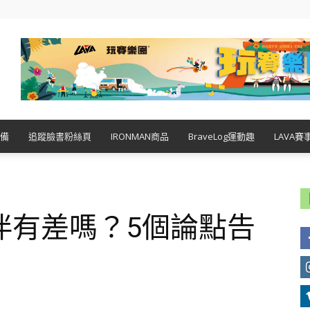
備
追蹤臉書粉絲頁
IRONMAN商品
BraveLog運動趣
LAVA賽
伴有差嗎？5個論點告