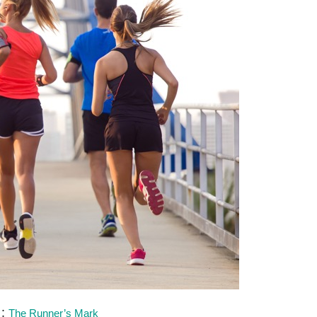
：
The Runner’s Mark