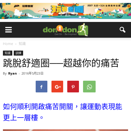
Home
知識
知識
訓練
跳脫舒適圈──超越你的痛苦
By
Ryan
-
2016年5月23日
如何順利開啟痛苦開關，讓運動表現能
更上一層樓。