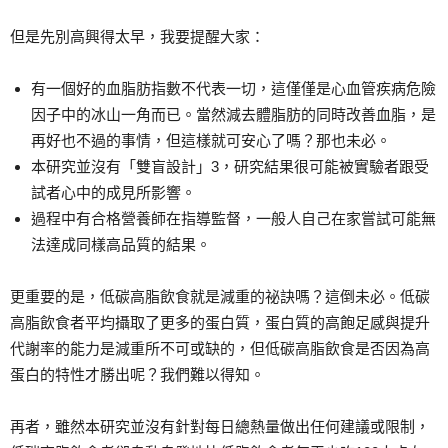
但是先別高興得太早，我要提醒大家：
有一個好的血脂肪指數不代表一切，這僅僅是心血管疾病危險
因子中的冰山一角而已。當然減去體脂肪的同時改善血脂，是
再好也不過的事情，但這樣就可安心了嗎？那也未必。
本研究並沒有「雙盲設計」3，研究結果很可能被實驗者跟受
試者心中的成見所影響。
過程中有合格營養師在指導監督，一般人自己在家嘗試可能無
法達成同樣高品質的結果。
更重要的是，低碳高脂飲食就是減重的祕訣嗎？這倒未必。低碳
高脂飲食者平均攝取了更多的蛋白質，蛋白質的高飽足感與提升
代謝率的能力是減重所不可或缺的，但低碳高脂飲食是否因為高
蛋白的特性才勝出呢？我們難以得知。
再者，雖然本研究並沒有針對每日總熱量做出任何建議或限制，