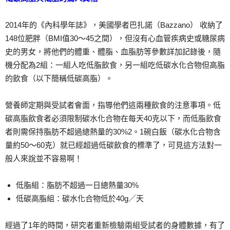
2014年的《內科學年誌》，美國學者巴扎諾（Bazzano） 收納了
148位肥胖（BMI值30～45之間），但沒有心血管疾病史或糖尿病
史的男女，將他們的體重、體脂、血脂肪等參數詳加記錄後，隨
機分配為2組：一組人吃低脂飲食，另一組吃低碳水化合物但高脂
的飲食（以下簡稱低碳高脂）。
營養師定期與受試者會面，指導他們這兩種飲食的注意事項。低
碳高脂飲食者必須限制碳水化合物在每天40克以下，而低脂飲食
者則需保持脂肪不超過總熱量的30%2。1碗白飯（碳水化合物含
量約50～60克）就已經超過低碳飲食的標準了，可見這方法對一
般人來說並不容易啊！
低脂組：脂肪不超過一日總熱量30%
低碳高脂組：碳水化合物低於40g／天
經過了1年的時間，研究者重新檢驗兩組受試者的身體數據，有了