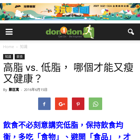
Home
知識
知識
飲食
高脂 vs. 低脂， 哪個才能又瘦
又健康？
By
鄭匡寓
-
2016年6月15日
飲食不必刻意講究低脂，保持飲食均
衡，多吃「食物」、避開「食品」，才