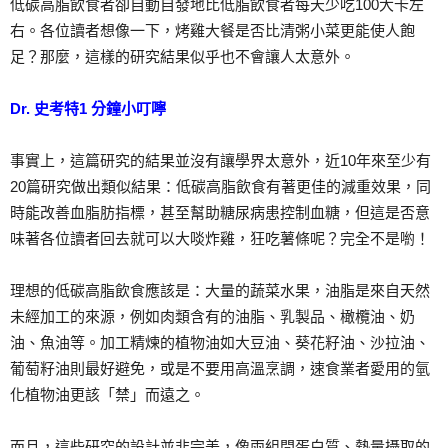
低碳高脂飲食者卻自動自發地比低脂飲食者每天少吃100大卡左
右。各位讀者想像一下，烤雞大餐是否比清粥小菜更能使人飽
足？那麼，這樣的研究結果似乎也不會讓人太意外。
Dr. 史考特1 分鐘小叮嚀
事實上，這篇研究的結果並沒有讓學界太意外，近10年來至少有
20篇研究做出類似結果：低碳高脂飲食有著更佳的減重效果，同
時能改善血脂肪指標，甚至幫助糖尿病患控制血糖，但這是否意
味著各位讀者回去就可以大啖炸雞，狂吃薯條呢？完全不是喲！
理想的低碳高脂飲食應該是：大量的蔬菜水果，油脂是來自天然
未經加工的來源，例如肉類含有的油脂、乳製品、橄欖油、奶
油、魚油等。加工精煉的植物油如大豆油、葵花籽油、沙拉油、
葡萄籽油則最好避免，或是不要用高溫烹調，速食業者愛用的氫
化植物油更該「禁」而遠之。
而且，這些研究的設計並非完美，像兩組間蛋白質、熱量攝取的