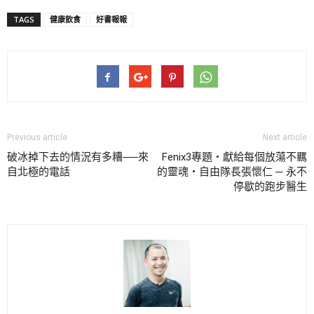
TAGS
健康飲食
好書報報
Previous article
Next article
破冰掉下去的情況有多糟──來
Fenix3專題・獻給每個放蕩不羈
自北極的電話
的靈魂・自由隊長張懷仁 ─ 永不
停歇的跑步醫生