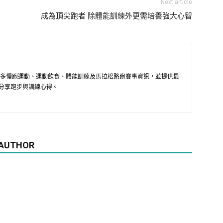
Next article
成為頂尖跑者 除體能訓練外更需培養強大心智
供最多慢跑運動、運動飲食、體能訓練及馬拉松路跑賽事資訊，並提供最
分享跑步與訓練心得。
 AUTHOR