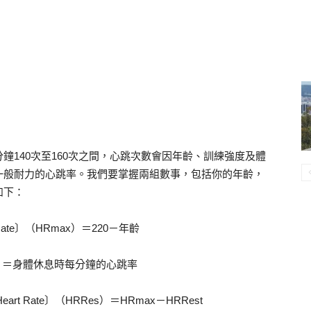
鐘140次至160次之間，心跳次數會因年齡、訓練強度及體
一般耐力的心跳率。我們要掌握兩組數事，包括你的年齡，
如下：
t Rate〕（HRmax）＝220－年齡
Rest）＝身體休息時每分鐘的心跳率
eart Rate〕（HRRes）＝HRmax－HRRest