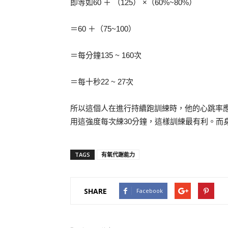
即等如60 ＋ （125） ×（60%~80%）
＝60 ＋（75~100）
＝每分鐘135 ~ 160次
＝每十秒22 ~ 27次
所以這個人在進行持續跑訓練時，他的心跳率應每分鐘
用這強度每次練30分鐘，這樣訓練最有利。而
TAGS
有氧代謝能力
SHARE
Facebook