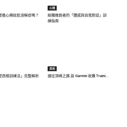
心理
要擔心橫紋肌溶解症嗎？
給獨推跑者的「體感與自我對話」訓
練指南
其他
密西根訓練法」完整解析
通往頂峰之路 談 Garmin 收購 Traini...