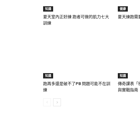
知識
健康
夏天室內正好練 跑者可做的肌力七大
夏天練跑需
訓練
知識
知識
跑再多還是破不了PB 問題可能不在訓
傳奇課表「
練
與實戰指南