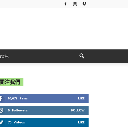
事資訊
關注我們
66,672
Fans
LIKE
0
Followers
FOLLOW
70
Videos
LIKE