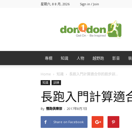
星期六, 8 8 月, 2026
Sign in / Join
Don1Don
動
一
動
專欄
知識
人物
越野跑
影音
裝
Home
知識
長跑入門計算適合你的跑步訓...
知識
訓練
長跑入門計算適
By
慢跑俱樂部
-
2017年8月7日
Share on Facebook