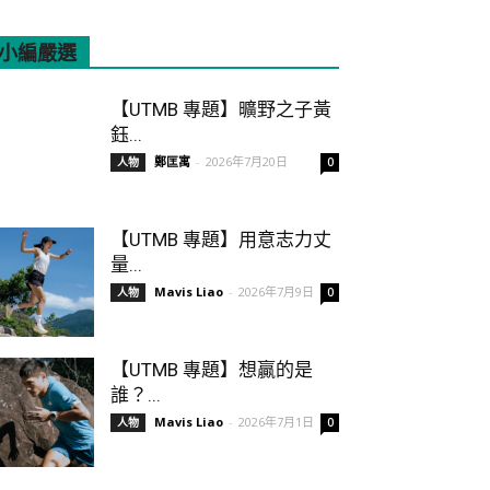
小編嚴選
All
Featured
More
【UTMB 專題】曠野之子黃
鈺...
鄭匡寓
-
2026年7月20日
人物
0
【UTMB 專題】用意志力丈
量...
Mavis Liao
-
2026年7月9日
人物
0
【UTMB 專題】想贏的是
誰？...
Mavis Liao
-
2026年7月1日
人物
0