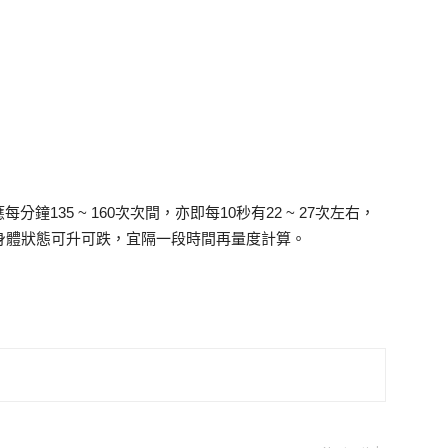
135 ~ 160次次間，亦即每10秒有22 ~ 27次左右，
身體狀態可升可跌，宜隔一段時間再量度計算。