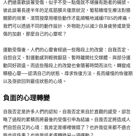
人們總喜歡談著受傷，似乎不受一點傷就不堪擁有跑者的稱號。
彼此談著長達半年的足底筋膜炎復原狀況，葡萄糖增生療法對膝
關節的效果、滾筒按摩用哪些動作才能順暢地減緩ITBS的疼痛，
我們可以透過不同的動作設計、外物助力以減少自身疲勞或是受
傷的加劇，那麼自己的心靈呢？
運動受傷後，人們的心靈會經過一些階段上的改變：自我否定、
自怨自艾、對運動感到輕微厭惡、暫時離開社交媒體、與部分運
動同好疏遠。而這些階段上的改變也會隨著時間而淡化，轉變成
積極心靈──認清自己的狀態、尋求恢復方法、長而緩慢的恢復期
以及亟欲回到最佳狀態的心境。
負面的心理轉變
自我否定是許多人們的認知，自我否定來自於直觀的感受，卻忽
略了過程的累積而將最後的受傷引申為結論。自我否定將造成人
們自怨自艾的心境：我肯定是哪裡做錯了？也許我從來都不適合
跑步這件事？也許我該考慮轉換另一項運動？