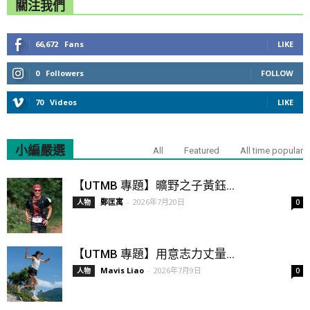
關注我們
66,672
Fans
LIKE
0
Followers
FOLLOW
70
Videos
LIKE
小編嚴選
All
Featured
All time popular
【UTMB 專題】曠野之子黃鈺...
鄭匡寓
-
2026年7月20日
人物
0
【UTMB 專題】用意志力丈量...
Mavis Liao
-
2026年7月9日
人物
0