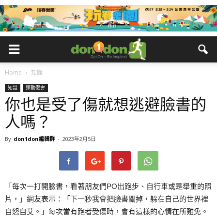
Home
知識
知識
運動傷害
你也是受了傷就想逃避臉書的
人嗎？
By
don1don編輯群
-
2023年2月5日
「每次一打開臉書，看著朋友們PO出跑步、自行車或是舉重的照
片，」網友表示：「下一秒我會把臉書關掉，躲在自己的世界裡
自怨自艾。」每次當有跑者受傷時，會有這樣的心情在所難免。