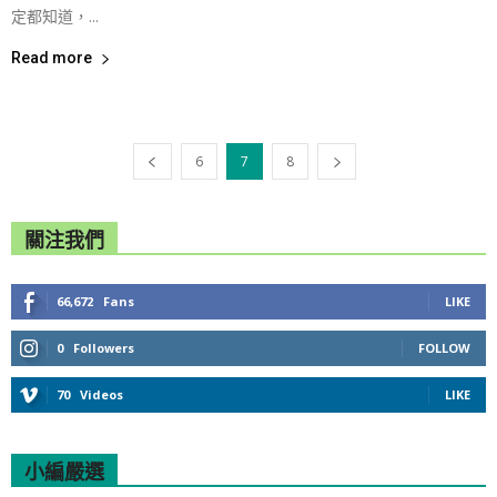
定都知道，...
Read more
6
7
8
關注我們
66,672
Fans
LIKE
0
Followers
FOLLOW
70
Videos
LIKE
小編嚴選
All
Featured
All time popular