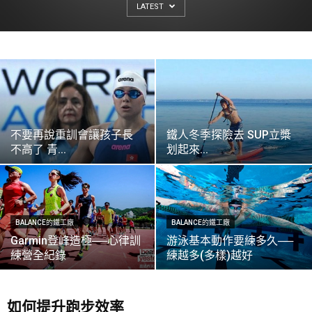
LATEST
不要再說重訓會讓孩子長
鐵人冬季探險去 SUP立槳
不高了 青...
划起來...
BALANCE的鐵工廠
BALANCE的鐵工廠
Garmin登峰造極──心律訓
游泳基本動作要練多久──
練營全紀錄
練越多(多樣)越好
如何提升跑步效率