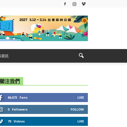
事資訊
關注我們
66,672
Fans
LIKE
0
Followers
FOLLOW
70
Videos
LIKE