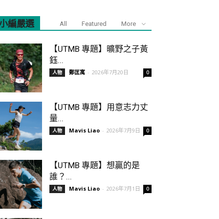
小編嚴選
All
Featured
More
【UTMB 專題】曠野之子黃
鈺...
鄭匡寓
-
2026年7月20日
人物
0
【UTMB 專題】用意志力丈
量...
Mavis Liao
-
2026年7月9日
人物
0
【UTMB 專題】想贏的是
誰？...
Mavis Liao
-
2026年7月1日
人物
0