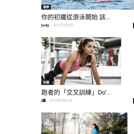
健康
你的初鐵從游泳開始 該...
Judy
-
2022年5月8日
知識
跑者的「交叉訓練」Do’...
J編
-
2016年6月26日