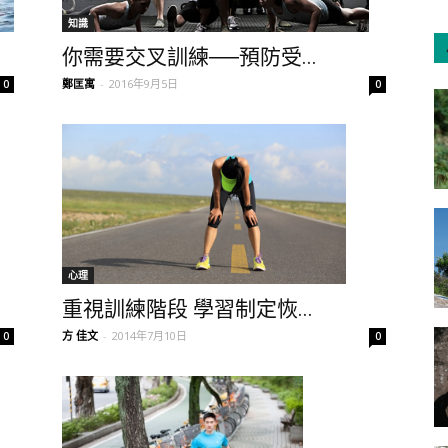
知識
你需要交叉訓練──預防受...
鄭匡寓
-
2016年9月5日
0
0
心理
重視訓練階段 學習制定恢...
方 佳文
-
2014年7月10日
0
0