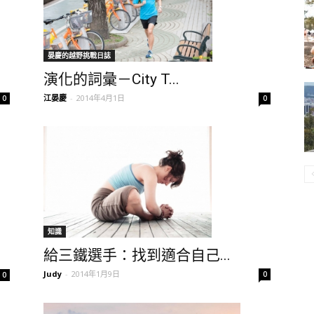
晏慶的越野挑戰日誌
演化的詞彙－City T...
江晏慶
-
2014年4月1日
0
0
知識
給三鐵選手：找到適合自己...
Judy
-
2014年1月9日
0
0