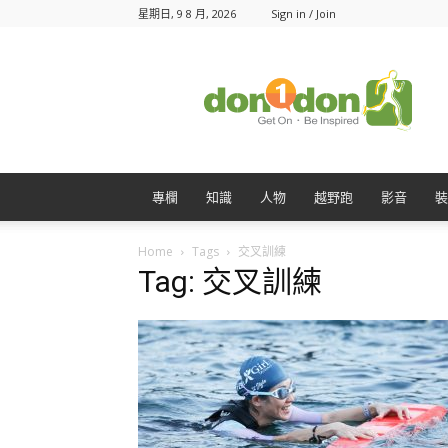
星期日, 9 8 月, 2026
Sign in / Join
Don1Don
動
一
動
專欄
知識
人物
越野跑
影音
裝
Home
Tags
交叉訓練
Tag: 交叉訓練