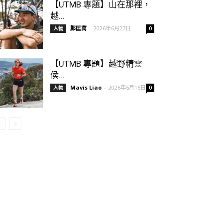
【UTMB 專題】山在那裡，
越...
鄭匡寓
-
2026年6月27日
人物
0
【UTMB 專題】越野精靈
侯...
Mavis Liao
-
2026年6月16日
人物
0