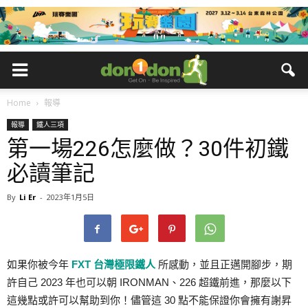
Home
報導
報導
鐵人三項
第一場226怎麼做？30件初鐵
必讀筆記
By
Li Er
-
2023年1月5日
如果你被今年
FXT 台灣極限鐵人
所感動，並且正邁開腳步，期
許自己 2023 年也可以朝 IRONMAN、226 超鐵前進，那麼以下
這幾點或許可以幫助到你！儘管這 30 點不能保證你會擁有謝昇