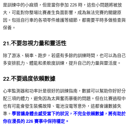
是訓練中的小麻煩，但是當你參加 226 時，這些小問題將被放
大，可能對你整場比賽產生負面影響，成為無法完賽的關鍵原
因。包括自行車的各項零件維護等細節，都需要平時多做檢查與
保養。
21.不要忽視力量和靈活性
除了游泳、騎車、跑步，若還有多餘的訓練時間，也可以為自己
多安排肌力、體能和柔軟度訓練，提升自己的力量與靈活度。
22.不要過度依賴數據
心率監測器和功率計是很好的訓練指南，數據可以幫助你好好分
配三項的體力，避免因為太興奮而暴衝的問題。但在比賽過程中
也有可能會發生裝備故障、電池沒電等意外，這都會讓數據失
準。
學習讓身體去感受當下的狀況，不完全依賴數據，將有助於
你在漫長的 226 賽事中保持穩定。