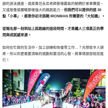
諺的游泳速度，或是像范永奕老師那樣霸氣的馳騁於單車賽道，
又或是像張團畯那樣強大的路跑能力，
但我們可以提供的這 30
點「小事」，都是你初次挑戰 IRONMAN 所需要的「大知識」。
從報名那一刻到站上起跑線的這段時間，才是鐵人三項真正的學
問與成就感來源。
如何在忙碌的生活中，加上訓練和恢復等工作…？光想就令人頭
疼，所以你更需要清晰的規劃和靈活的心智，將事情按部就班進
行！