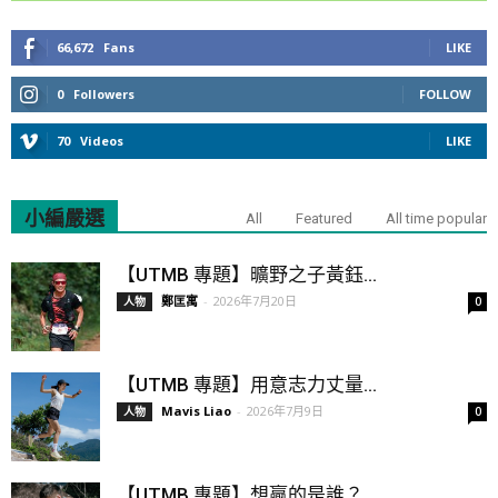
66,672
Fans
LIKE
0
Followers
FOLLOW
70
Videos
LIKE
小編嚴選
All
Featured
All time popular
【UTMB 專題】曠野之子黃鈺...
鄭匡寓
-
2026年7月20日
人物
0
【UTMB 專題】用意志力丈量...
Mavis Liao
-
2026年7月9日
人物
0
【UTMB 專題】想贏的是誰？...