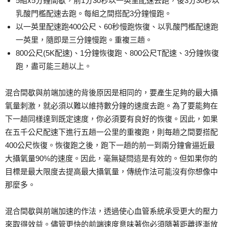
5組x5分鐘間歇，前1分30秒以一英里配速去跑，後3分30秒以
乳酸門檻配速去跑。每組之間搭配3分鐘慢跑。
以一英里配速跑400公尺、60秒慢跑恢復、以乳酸門檻配速跑
一英里，隨即是三分鐘慢跑。重複三趟。
800公尺(5K配速)、1分鐘恢復跑、800公尺T配速、3分鐘恢復
跑，盡可能三趟以上。
混合間歇與前端加速的背後原因是相同的，要產生足夠的最大攝
氧量刺激，就必須以難以維持數分鐘的速度去跑。為了要能夠在
下一趟同樣達到既定速度，你必須要有良好的恢復。因此，如果
在五千公尺配速下進行五趟一公里的重複跑，則每趟之間要搭配
400公尺恢復。恢復跑之後，跑下一趟的前一到兩分鐘會逼近最
大攝氧量90%的速度。因此，毫無疑問這是有效的。但如果你的
目標是最大限度去提高最大攝氧量，傳統作法可能沒有你想像中
那麼多。
混合間歇與前端加速的作法，透過使心血管系統承受更大的壓力
來取得效益。儘管更快的前端速度意味著你必須隨著距離逐漸放