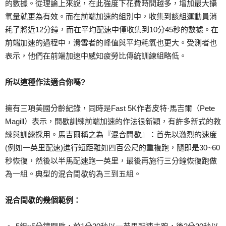
的數據。從理論上來說，在此強度下花費時間越多，增加最大攝
氧量就更為有效。而在前端加速的組別中，收集到該組運動員消
耗了將近12分鐘，而在平均配速中僅收集到10分45秒的數據。在
前端加速的過程中，滑雪者的峰值與平均耗氧也更大。受測者也
表示，他們在前端加速中感知疲勞比傳統訓練組略低。
所以這種作法適合你嗎?
擁有三項美國分齡紀錄，同時是Fast 5K作者皮特·馬吉爾（Pete
Magill）表示，間歇訓練前端加速的作法很新穎，有許多新式的教
練與訓練採用。馬吉爾稱之為『混合間歇』：首先以激烈的速度
(例如一英里配速)進行短距離如四百公尺的重複跑，隨即是30~60
秒恢復，然後以半馬配速跑一英里，最後再施行三分鐘恢復跑做
為一組。典型的混合間歇約為三到五組。
混合間歇的幾個範例：