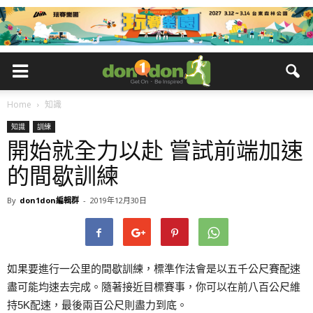
Home
知識
知識
訓練
開始就全力以赴 嘗試前端加速
的間歇訓練
By
don1don編輯群
-
2019年12月30日
如果要進行一公里的間歇訓練，標準作法會是以五千公尺賽配速
盡可能均速去完成。隨著接近目標賽事，你可以在前八百公尺維
持5K配速，最後兩百公尺則盡力到底。