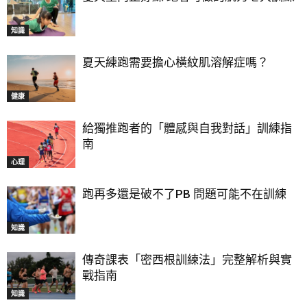
知識
夏天練跑需要擔心橫紋肌溶解症嗎？
健康
給獨推跑者的「體感與自我對話」訓練指
南
心理
跑再多還是破不了PB 問題可能不在訓練
知識
傳奇課表「密西根訓練法」完整解析與實
戰指南
知識