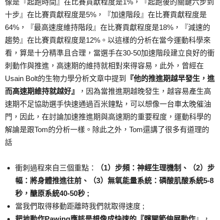
像是『起跑時間』在比賽貢獻程度是1%，『起跑後的關鍵六步到
十步』在比賽貢獻程度是5%，『加速階段』在比賽貢獻程度是
64%，『最高速度維持階段』在比賽貢獻程度是18%，『減速的
趨勢』在比賽貢獻程度是12%。以這樣的分析在當今運動科學來
看，算是十分精準且合理，當選手在30-50加速階段建立良好的衝
刺動作與推進，高速期的維持就相對來得容易，此外，曾經在
Usain Bolt的生物力學分析文章中提到
『他的推進期越早發生，進
而高速期維持就越好』
，因為當推進期越晚發生，越容易產生高
速期不足協助選手快速通過百米鐘點，可以想像一台車太晚催油
門，因此，在討論加速推進期與高速期的重要程度，運動科學的
解論是跟Tom的分析一樣。除此之外，Tom還講了很多有道理的
話
衝刺過程來自三個重點：
（1）步頻：神經生理機制、（2）步
幅：將身體推進往前、（3）無氧能量系統：磷酸肌酸系統5-8
秒，醣原系統40-50秒 ;
當我們取得移動距離時我們就取得速度 ;
耙地動作Pawing應該是想像成快速的『髖關節伸展動作
』，