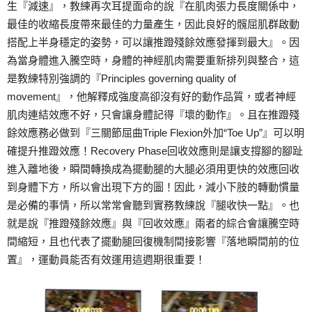
生『減速』，教練再次耳提面命的說『在肌肉張力長度關係中，
最佳的收縮長度帶來最佳的力量產生，因此良好的髖屈肌群啟動
搭配上半身穩定的姿勢，可以讓推蹬殘餘效應發揮到最大』。因
為當身體進入騰空時，身體的神經肌肉需要重新排列與整合，這
是教練特別強調的『Principles governing quality of
movement』，他解釋成強度高卻沒有好的動作品質，或者神經
肌肉連結效應不好，只會讓身體記得『壞的動作』。且在推蹬殘
餘效應務必做到『三關節屈曲Triple Flexion外加“Toe Up”』可以明
確提升推蹬效應！Recovery Phase回收效應則是讓支撐腳的腳趾
進入離地後，瞬間轉換成為擺動腿的大腿必須用更快的效應回收
到身體下方，所以會出現下方的圖！因此，減小下肢的轉動慣量
是必備的事情，所以常常會聽到實務教練說『腿收快一點』。也
就是說『推蹬殘餘效應』與『回收效應』兩者的綜合會讓騰空時
間縮短，且也代表了擺動腿回復機制間接影響『落地瞬間前的位
置』，運動員能否有效運用這週期很重要！