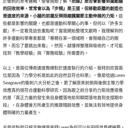
於衝刺的思考邏輯，便會開始了解
『抬膝』是否會影響到擺動腿
的回收效率，常常會以為『步頻』是王道，但移動距離的創造也
是速度的來源，小腿的前擺反倒限縮髖關節主動伸展的力矩，
這
些都是影響的關鍵，也都是運動科學關心的事，但何以『許多文
獻』不一定看見這些重點呢？當我開始整理文獻時，我理解到的
許多運動科學專家都是『專精在某一領域時，會限縮自己的眼
界，而忘了要跳出來看』。然而，越懂得整理與吸收的，才可能
找到『教學經驗』與『實務經驗』所需要的。
以上，是兩位傳奇速度教練對於速度執行的介紹，我特別欣賞兩
位是因為『力學分析是如此的自然且符合科學』，像是唸過Loren
Seagrave的衝刺六大分析之後，更了解原來前側與後側主導力學
效應真的很符合運動科學研究，因為跟之前分享的力矩效應很像
的是『真正力量的發生來自身體落地前到瞬間落地直到支撐期中
段』，在身體後方所產生的推蹬殘餘效應，並無法有效地提供身
體明確的力量產生。
光是這點就已經足夠讓我崇拜Loren為何可以在田徑世界裡稱霸，