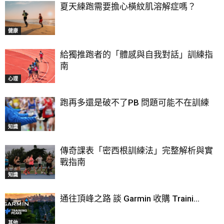
夏天練跑需要擔心橫紋肌溶解症嗎？
健康
給獨推跑者的「體感與自我對話」訓練指
南
心理
跑再多還是破不了PB 問題可能不在訓練
知識
傳奇課表「密西根訓練法」完整解析與實
戰指南
知識
通往頂峰之路 談 Garmin 收購 Traini...
其他