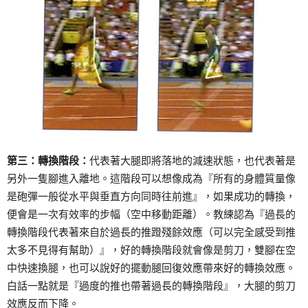
第三：轉換階段：
代表著大腿即將落地的減速狀態，也代表著是
另外一隻腳進入離地。這階段可以想像成為『所有的身體質量像
是砲彈一般從水平與垂直方向同時往前進』，如果成功的轉換，
便會是一次有效率的步幅（空中移動距離）。教練認為『過長的
轉換階段代表著來自於過長的推蹬殘餘效應（可以完全感受到推
太多不見得有幫助）』，好的轉換階段就會像是剪刀，雙腳在空
中快速換腿，也可以說好的擺動腿回復效應帶來好的轉換效應。
白話一點就是『過度的推也帶著過長的轉換階段』，大腿的剪刀
效應反而下降。