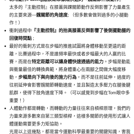
太多的『主動控制』在膝蓋與踝關節動作反倒影響了力量產生
的主要來源—
髖關節的角速度
; （但多數會做到過多的小腿動
作！）
衝刺過程中
『主動控制』的抬高膝蓋反倒影響了後側擺動腿的
回復時間點
;
最好的衝刺方式是在步幅的推進試圖將身體移動至更遠的距
離，比賽過程中，不是誰頻率最快或者步幅最大的人贏的比
賽，而是在
特定距離可以讓身體快速通過的能力
。步幅是動能
與衝量最佳的轉換典範，將身體重心在兩腳之間做大幅度移
動，
步幅是向下與向後的施力行為
，而不是往前延伸，過度的
往前延伸會影響髖關節轉動速度，並且製造太多壓力在腿後腱
肌群，使得下肢角速度下降。（可以感覺到步幅在Tom眼中多
重要！）
人體動作都是轉動，而轉動的力量往往來自槓桿原理，我們的
力量來源多數來自第三類型槓桿，這樣多關節的使用形式讓人
體運動需要更多力矩協助。
光是以上這幾點，都是當今運動科學最重要的關鍵知識，害我