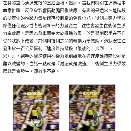
在身體重心通過支撐的基底面積，然而，當我們特別在這過程中
執意推蹬，反倒會影響擺動腿回復效應，有趣的是通常在這階段
的所產生的推蹬力量是儲存於肌腱的彈性位能，後側主導力學效
應僅僅佔跑步或者衝刺30%的力量產生。往往會發生在後側主導
力學效應，是因為煞車開始大於推進效果，於是衝刺選手在不自
覺的狀態下改變了前側與後側之間的轉換力學效應，這狀況往往
發生於一百公尺衝刺『速度維持階段（最後的十米到十五
米）』，選手的減速結果在從落地到離地在這速度維持階段卻是
難以改變的，白話一點就是『減速就是減速』，後側主導力學效
應就是會發生，卻效率不高。