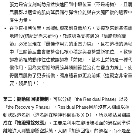
張力是會立刻輔助骨盆快速回到中壢位置（不是楊梅），且髖
屈肌群以適當的肌肉延展儲存彈性位能與在大腿回復的過程中
產生力量。
在垂直排列位置，當擺動腳來到身體前方，支撐期來到準備離
地階段(切記是尚未離地)，教練認為支撐邊的『肩膀與髖關
節』必須呈現在『最佳作用力的垂直力線』，且在這樣的過程
中『三關節屈曲會順勢強化核心穩定與姿勢重新擺位』。教練
認為這裡的動作往往被誤認為『前傾』，基本上前傾是一種代
償作用，因為支撐腳的肩膀與髖關節並沒有在垂直力線上，使
得髖屈肌做了更多補償，讓身體看似更為前傾（這觀念非常重
要，髖屈肌！）。
第二：擺動腳回復機制
，可以分成『the Residual Phase』以及
『the Recovery Phase』，Residual Phase目前沒有人翻譯以運
動狀態這名詞（這名詞在精神科倒很多ＸＤ），所以我姑且翻譯
成在
『推蹬殘餘效應』
，主要是利用在腳接觸地面的過程到準備
離地進入到雙腳騰空狀態，大腿『加速回復』的過程，而不是產