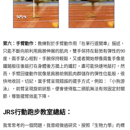
第六：手臂動作：
教練對於手臂動作用『在單行道開車』描述，
只能不斷向前利用肩膀伸展的肌肉，雙手保持在鬆弛有彈性的90
度，兩手掌心相對，手腕保持輕鬆，又或者開始想像兩隻手像是
鐵鎚般往後敲打在身體後方牆上的鐵釘，盡可能快速地敲打，然
而，手臂回復動作就像是肩膀前側肌肉群儲存的彈性位能般，很
快地收回。切記，當手臂呈現錯誤的擺手方式，例如：『小狗游
泳』，前臂呈現旋前狀態，便會使得肱二頭肌無法有效固定肘關
節，導致擺臂效能下降。
JRS行動跑步教室總結：
我常思考的一個問題，我曾經做過研究，按照『生物力學』的標