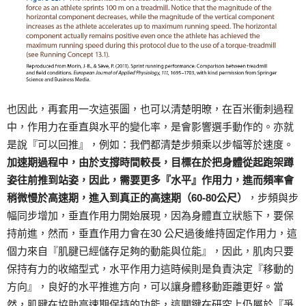
也因此，再套用一次這張圖，也可以清楚明暸，在百米衝刺過程
中，作用力在垂直與水平的變化率，是會影響選手動作的。亦就
是說『可以回推』，例如：我們都清楚步頻乘以步幅等於速度。
加速期過程中，由於支撐時間較長，目標在於把身體從起跑架蹲
姿往前推到站姿，因此，需要更多『水平』作用力，進而頻率會
稍微慢於高速期，進入到真正的高速期（60-80公尺）
，步頻與步
幅同步增加，垂直作用力開始展現，因為身體直立狀態下，要保
持前進，然而，垂直作用力會在30 公尺過後維持固定作用力，這
個力來自『肌腱已經儲存足夠的動能與位能』，因此，肌肉只要
保持有力的收縮型式，水平作用力這時候則是負責決定『移動的
方向』，良好的水平推進方向，可以讓身體移動距離更好。當
然，肌腱在協助高速期保持的功能，這關鍵在研究上仍屬於『爭