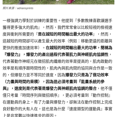
照片來源：adriansprints
一樣強調力學對於訓練的重要性。他提到『多數教練喜歡讓選手
獲得更多強大的肌肉』，然而，我們常常會以比較短視的檢視速
度與衝刺所需要的『
是在越短的時間輸出最大的功率
』，然而，
這越短的時間卻可以產生最大的效率（例如：移動更遠的距離與
更快的推進加速效率）。
在越短的時間輸出最大的功率，簡稱為
『爆發力』，爆發力的產出過程代表著肌力與神經肌肉協調性
，
代表著動作神經元在徵招肌肉纖維的效率是提高的，肌肉啟動的
效率是有順序跟時間性的，肌肉內與肌肉間的協同與合作是一致
的，但爆發力並不等同於速度，因為
爆發力只是為了做功效率
（力量與時間的乘積），因為這必須考量到『能量系統的參
與』，速度則是代表著是爆發力與神經肌肉協調的整合
，他不僅
僅只考量『時間序列與徵招順序』，更必須考量到『動作控制』
在運動員的身上，有了力量與爆發力，卻無法在動作控制上完成
良好動作的大有人在，這也是為什麼『速度類型的運動員』事實
上是非常難以快速進步的原因。