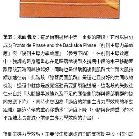
第五：地面階段：
這是衝刺過程中第一重要的階段，它可以區分
成為Frontside Phase and the Backside Phase『前側主導力學效
應』與『後側主導力學效應』（參考下圖），在前側主導效應
中，強調的是身體重心在足踝落地後到支撐期中段的水平移動距
離應該要時間越快越好，同時也是借助腿後側肌群共伴臀大肌持
續加速往前，此階段『膝蓋周圍肌群』是穩定且良好的共同收縮
機制，過程中就像是感覺運動員要撕裂跑道般，這階段的失敗往
往來自於『大腿提早減速以及不足的腿後側肌群與臀部肌群的協
同效應下降』，同時也會因為『過度的前側主導力學效應的移動
距離』讓這時候的重心移動水平速度下降（小腿與身體重心的水
平距離太長會減小前側主導力學效應的力量）。
後側主導力學效應，主要發生於跑步週期的支撐期中段，特別是