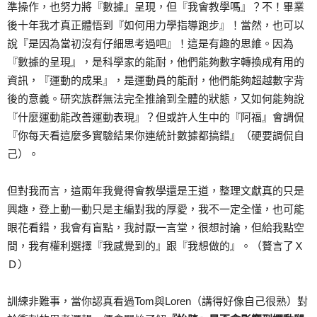
準操作，也努力將『數據』呈現，但『我會教學嗎』？不！畢業
後十年我才真正體悟到『如何用力學指導跑步』！當然，也可以
說『是因為當初沒有仔細思考過吧』！這是有趣的思維。因為
『數據的呈現』，是科學家的能耐，他們能夠數字轉換成有用的
資訊，『運動的成果』，是運動員的能耐，他們能夠超越數字背
後的意義。研究族群無法完全推論到全體的狀態，又如何能夠說
『什麼運動能改善運動表現』？但或許人生中的『阿福』會調侃
『你每天看這麼多實驗結果你連統計數據都搞錯』（硬要調侃自
己）。
但對我而言，這兩年我覺得會教學還是王道，整理文獻真的只是
興趣，登上動一動只是主編對我的厚愛，我不一定全懂，也可能
眼花看錯，我會有盲點，我討厭一言堂，很想討論，但給我點空
間，我有權利選擇『我感覺到的』跟『我想做的』。（贅言了Ｘ
Ｄ）
訓練非難事，當你認真看過Tom與Loren（講得好像自己很熟）對