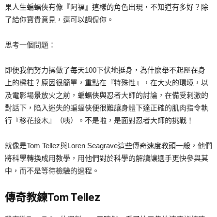
果人生蝙蝠俠有像『阿福』這樣的角色出現，不知道有多好？除
了給你寶貴意見，還可以調侃你。
思考一個問題：
即便我們努力操做了每天100下伏地挺身，為什麼舉不起壓在身
上的樑柱？原因很簡單，重點在『特殊性』，在大火的環境，以
及電影場景放火之前，蝙蝠俠與忍者大師的討論，在備受刺激的
對話下，陷入迷失的蝙蝠俠便很難讓身體下達正確的肌肉指令執
行『移花接木』（咦）。不是啦，是面對忍者大師的挑戰！
就像是Tom Tellez與Loren Seagrave這些傳奇速度教頭一般，他們
將科學轉換成用教學，用他們對於科學的解讀讓選手更快參與其
中，而不是等待檢驗的過程。
傳奇教練Tom Tellez