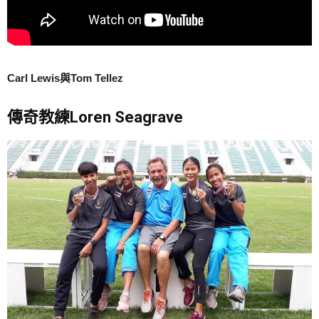
Carl Lewis與Tom Tellez
傳奇教練Loren Seagrave