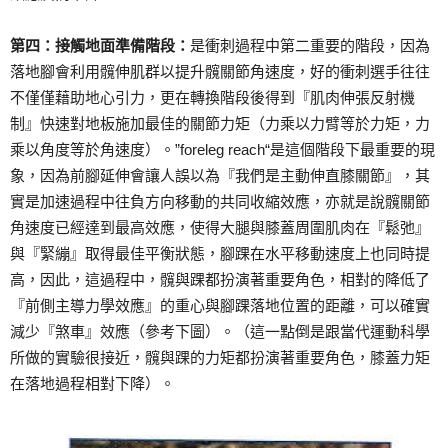
第四：接觸地面準備階段：
是衝刺過程中第二重要的階段，因為
落地腳會利用髖伸肌群以提升髖關節角速度，好的衝刺選手往往
不僅僅藉助地心引力，更在轉換階段後得到『肌肉伸張反射機
制』快速對地板施加最佳的關節力矩（力乘以力臂等於力矩，力
乘以角度等於角速度）。”foreleg reach“是這個階段下最重要的現
象，因為前腳延伸會讓人誤以為『我們是主動伸直膝關節』，其
實是加速過程中往負方向移動的共同收縮效應，亦就是說髖關節
角速度已經達到最高效應，使得大腿與膝蓋周圍肌肉在『鬆弛』
與『緊繃』取得最佳平衡狀態，腳踝在水平移動速度上也同時提
高，因此，這過程中，髖與踝都扮演著重要角色，相對的降低了
『前側主導力學效應』的重心與腳踝落地位置的距離，可以確實
減少『煞車』效應（參考下圖）。（這一點倒是跟當代運動科學
所做的實驗很接近，髖與踝的力矩都扮演著重要角色，膝蓋力矩
在落地過程相對下降）。