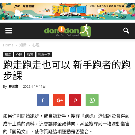
Home
知識
心理
知識
心理
報導
輕鬆一下
跑走跑走也可以 新手跑者的跑
步課
By
鄭匡寓
-
2022年1月11日
如果你剛開始跑步，或自認新手，搜尋『跑步』這個詞彙會得到
成千上萬的資料，這會讓你暈頭轉向。甚至搜尋到一堆運動傷害
的『開箱文』，使你質疑這項運動是否適合。