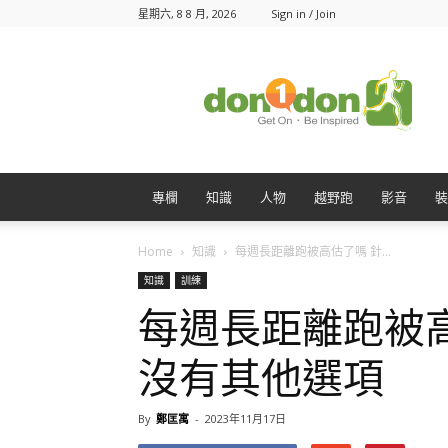
星期六, 8 8 月, 2026
Sign in / Join
Don1Don
動
一
動
專欄
知識
人物
越野跑
影音
裝
Home
知識
每週長距離跑被高估了嗎 針...
知識
訓練
每週長距離跑被
沒有其他選項
By
鄭匡寓
-
2023年11月17日