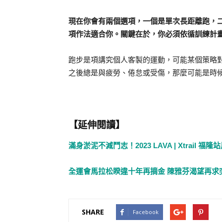
現在你會有兩個選項，一個是單次長距離跑，
項作法適合你。關鍵在於，你必須依循訓練計
跑步是項講究個人客製的運動，可能某個策略
之後總是與疲勞、倦怠或受傷，那麼可能是時
【延伸閱讀】
滿身淤泥不減鬥志！2023 LAVA | Xtrail 福
全運會馬拉松睽違十年再摘金 陳雅芬渴望再求
SHARE
Facebook