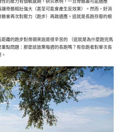
續性的壓力有個敏感期，研究表明，一旦骨骼盡可能適應
再讓骨骼粗壯強大（甚至可能會產生反效果）。然而，好消
骨骼會再次對壓力（跑步）再啟適應。這就是長跑存廢的根
長距離的跑步對骨頭來說是很辛苦的 （這就是為什麼跑完馬
是重點問題：那麼該放棄每週的長跑嗎？有些跑者對單次長
要。