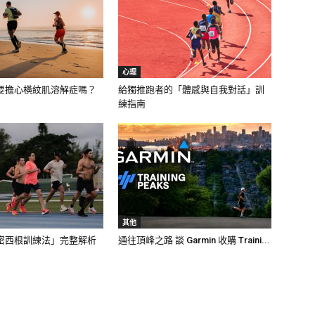
心理
要擔心橫紋肌溶解症嗎？
給獨推跑者的「體感與自我對話」訓
練指南
其他
密西根訓練法」完整解析
通往頂峰之路 談 Garmin 收購 Traini...