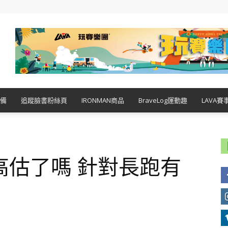
備
追蹤臉書粉絲頁
IRONMAN商品
BraveLog運動趣
LAVA賽
高估了嗎 針對長跑有