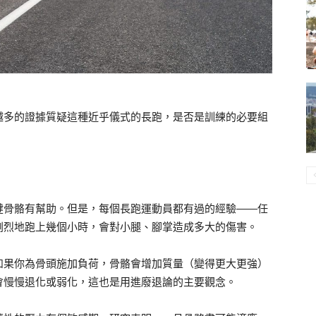
越多的證據質疑這種近乎儀式的長跑，是否是訓練的必要組
健骨骼有幫助。但是，每個長跑運動員都有過的經驗——任
劇烈地跑上幾個小時，會對小腿、腳掌造成多大的傷害。
如果你為骨頭施加負荷，骨骼會增加質量（變得更大更強）
會慢慢退化或弱化，這也是用進廢退論的主要觀念。