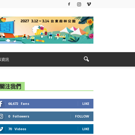
事資訊
關注我們
66,672
Fans
LIKE
0
Followers
FOLLOW
70
Videos
LIKE