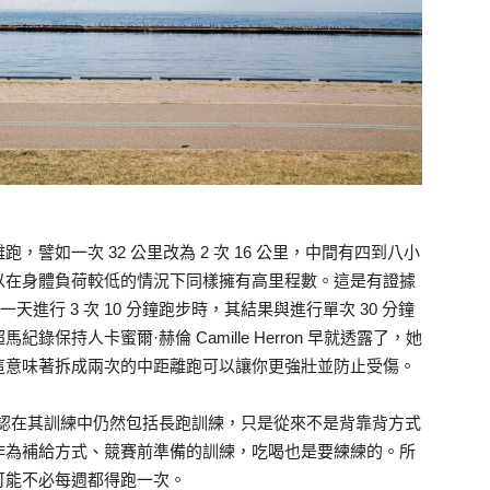
譬如一次 32 公里改為 2 次 16 公里，中間有四到八小
以在身體負荷較低的情況下同樣擁有高里程數。這是有證據
天進行 3 次 10 分鐘跑步時，其結果與進行單次 30 分鐘
保持人卡蜜爾·赫倫 Camille Herron 早就透露了，她
這意味著拆成兩次的中距離跑可以讓你更強壯並防止受傷。
承認在其訓練中仍然包括長跑訓練，只是從來不是背靠背方式
作為補給方式、競賽前準備的訓練，吃喝也是要練練的。所
可能不必每週都得跑一次。