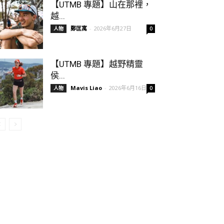
【UTMB 專題】山在那裡，
越...
鄭匡寓
-
2026年6月27日
人物
0
【UTMB 專題】越野精靈
侯...
Mavis Liao
-
2026年6月16日
人物
0