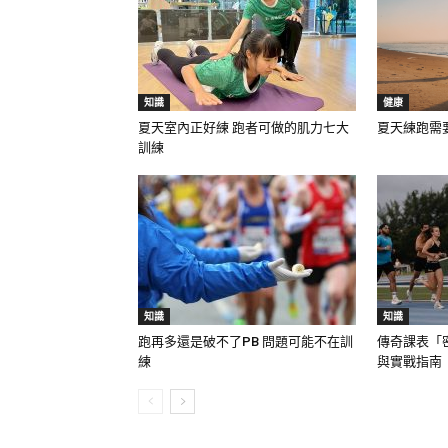
知識
健康
夏天室內正好練 跑者可做的肌力七大
夏天練跑需
訓練
知識
知識
跑再多還是破不了PB 問題可能不在訓
傳奇課表「
練
與實戰指南