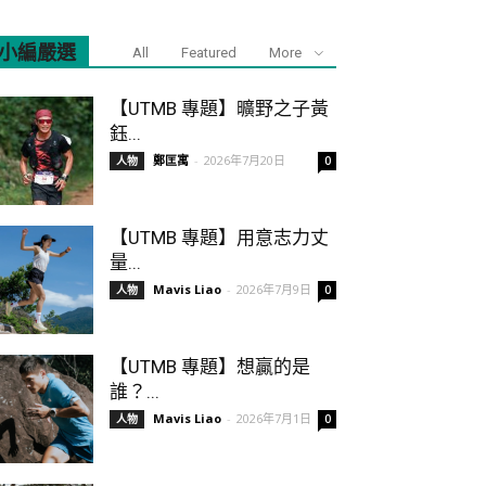
小編嚴選
All
Featured
More
【UTMB 專題】曠野之子黃
鈺...
鄭匡寓
-
2026年7月20日
人物
0
【UTMB 專題】用意志力丈
量...
Mavis Liao
-
2026年7月9日
人物
0
【UTMB 專題】想贏的是
誰？...
Mavis Liao
-
2026年7月1日
人物
0