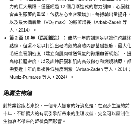
力的巨大飛躍。僅僅經過 12 個月漸進式的耐力訓練，心臟就
會產生顯著的重塑，包括左心室容積增加、每搏輸出量提升，
以及最大攝氧量（VO₂ max）的顯著增長（Arbab-Zadeh 等
人，2014）。
第 2
至 10
年（長期鍛造）：
雖然一年的訓練足以讓你跨越終
點線，但還不足以打造出老將般的身體內部基礎設施。最大化
毛細血管網密度（建立向肌肉輸送氧氣的微細血管網絡）、提
高線粒體密度，以及訓練肝臟和肌肉高效儲存和燃燒糖原，都
需要近十年的重複性低強度刺激（Arbab-Zadeh 等人，2014；
Muniz-Pumares 等人，2024）。
跑贏生物鐘
對於業餘跑者來說，一個令人振奮的好消息是：在跑步生涯的前
十年，不斷擴大的有氧引擎所帶來的生理收益，完全可以壓制住
生物衰老帶來的輕微負面影響。