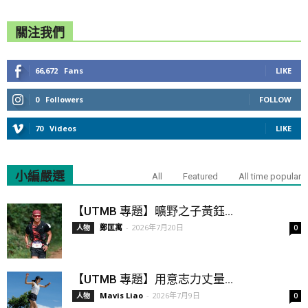
關注我們
66,672
Fans
LIKE
0
Followers
FOLLOW
70
Videos
LIKE
小編嚴選
All
Featured
All time popular
【UTMB 專題】曠野之子黃鈺...
鄭匡寓
-
2026年7月20日
人物
0
【UTMB 專題】用意志力丈量...
Mavis Liao
-
2026年7月9日
人物
0