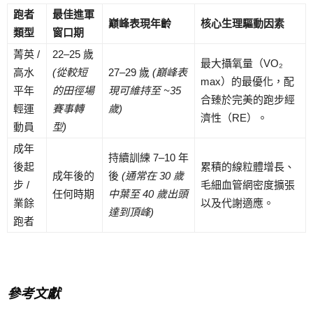
跑者
最佳進軍
巔峰表現年齡
核心生理驅動因素
類型
窗口期
菁英 /
22–25 歲
最大攝氧量（VO₂
高水
(
從較短
27–29 歲
(
巔峰表
max）的最優化，配
平年
的田徑場
現可維持至 ~35
合臻於完美的跑步經
輕運
賽事轉
歲)
濟性（RE）。
動員
型)
成年
持續訓練 7–10 年
後起
累積的線粒體增長、
成年後的
後
(
通常在 30
歲
步 /
毛細血管網密度擴張
任何時期
中葉至 40
歲出頭
業餘
以及代謝適應。
達到頂峰)
跑者
參考文獻