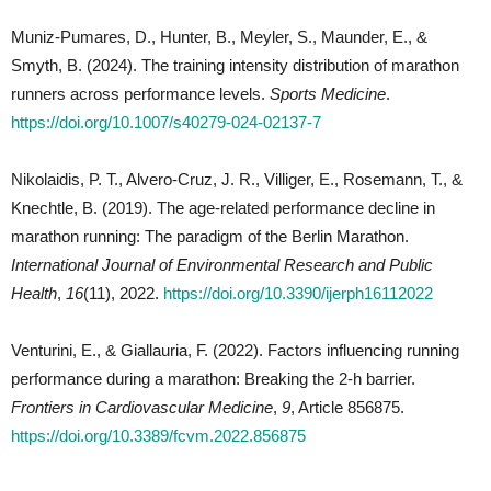
Muniz-Pumares, D., Hunter, B., Meyler, S., Maunder, E., &
Smyth, B. (2024). The training intensity distribution of marathon
runners across performance levels.
Sports Medicine
.
https://doi.org/10.1007/s40279-024-02137-7
Nikolaidis, P. T., Alvero-Cruz, J. R., Villiger, E., Rosemann, T., &
Knechtle, B. (2019). The age-related performance decline in
marathon running: The paradigm of the Berlin Marathon.
International Journal of Environmental Research and Public
Health
,
16
(11), 2022.
https://doi.org/10.3390/ijerph16112022
Venturini, E., & Giallauria, F. (2022). Factors influencing running
performance during a marathon: Breaking the 2-h barrier.
Frontiers in Cardiovascular Medicine
,
9
, Article 856875.
https://doi.org/10.3389/fcvm.2022.856875