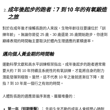
成年後起步的跑者：7
到 10
年的有氧鍛造
之旅
對於在成年後才接觸長跑的人來說，生物年齡往往要讓位於「訓
練年齡」。無論你是從 25 歲、30 歲還是 35 歲開始跑步，你達到
巔峰表現的時間軸主要取決於體內生理適應的累積速率。
邁向個人黃金期的時間軸
運動科學文獻和高水平訓練框架指出，成年後起步的跑者通常需
要大約 7 到 10 年持續且系統性的有氧訓練，才能將自身的耐力
潛能發揮到極致。當然，這不代表 10 年之後就逐漸往下降，是
指 7 到 10 年是一個行之有效的時間。
人體對長跑的適應是循序漸進、層層堆疊的：
第一年（短期衝擊）：
先前久坐不動的成年人會經歷心肺耐