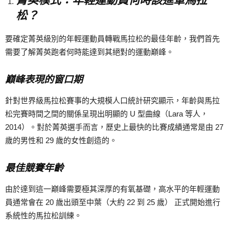
菁英模式：年輕運動員何時該進軍馬拉
松？
要確定菁英級別的年輕運動員轉戰馬拉松的最佳年齡，我們首先
需要了解菁英跑者何時能達到其絕對的運動巔峰。
巔峰表現的窗口期
針對世界級馬拉松賽事的大規模人口統計研究顯示，年齡與馬拉
松完賽時間之間的關係呈現出明顯的 U 型曲線（Lara 等人，
2014）。對於菁英選手而言，歷史上最快的比賽成績通常是由 27
歲的男性和 29 歲的女性創造的。
最佳競賽年齡
由於達到這一巔峰需要極其深厚的有氧基礎，高水平的年輕運動
員通常會在 20 歲出頭至中葉（大約 22 到 25 歲） 正式開始進行
系統性的馬拉松訓練。