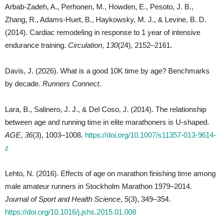
Arbab-Zadeh, A., Perhonen, M., Howden, E., Pesoto, J. B.,
Zhang, R., Adams-Huet, B., Haykowsky, M. J., & Levine, B. D.
(2014). Cardiac remodeling in response to 1 year of intensive
endurance training.
Circulation
,
130
(24), 2152–2161.
Davis, J. (2026). What is a good 10K time by age? Benchmarks
by decade.
Runners Connect
.
Lara, B., Salinero, J. J., & Del Coso, J. (2014). The relationship
between age and running time in elite marathoners is U-shaped.
AGE
,
36
(3), 1003–1008.
https://doi.org/10.1007/s11357-013-9614-
z
Lehto, N. (2016). Effects of age on marathon finishing time among
male amateur runners in Stockholm Marathon 1979–2014.
Journal of Sport and Health Science
,
5
(3), 349–354.
https://doi.org/10.1016/j.jshs.2015.01.008