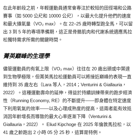
在此年齡段之前，年輕運動員通常會專注於較短的田徑場和公路
賽事（如 5000 公尺和 10000 公尺），以最大化提升他們的速度
和最大攝氧量（VO₂ max）。在 22–25 歲時轉型跑全馬，可以留
出 3 到 5 年的專項準備期，這正是骨骼肌肉和代謝系統適應馬拉
松獨特需求所需的關鍵時間。
菁英巔峰的生理學
儘管運動員的有氧上限（VO₂ max）往往在 20 歲出頭或中葉達
到生物學極限，但菁英馬拉松運動員可以將接近巔峰的表現一直
維持到 35 歲左右（Lara 等人，2014；Venturini & Giallauria，
2022）。這種運動壽命的延伸，得益於持續訓練帶來的跑步經濟
性（Running Economy, RE）的不斷提升——即身體在特定速度
下利用氧氣的效率——以及心理成熟度的提高，這兩者能有效抵
消因年齡增長而導致的最大心率逐漸下降（Venturini &
Giallauria，2022）。 Eliud Kipchoge 在 2025 年倫敦馬拉松，以
41 歲之齡跑出 2 小時 05 分 25 秒，這算是特例。