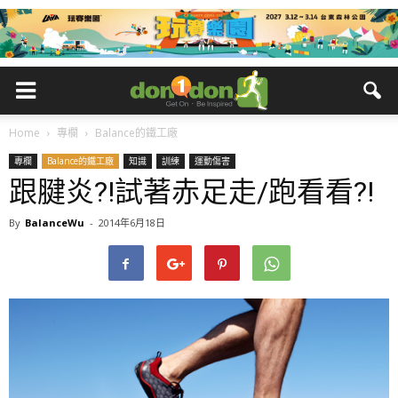
Home
專欄
Balance的鐵工廠
專欄
Balance的鐵工廠
知識
訓練
運動傷害
跟腱炎?!試著赤足走/跑看看?!
By
BalanceWu
-
2014年6月18日