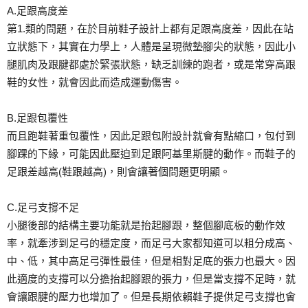
A.足跟高度差
第1.類的問題，在於目前鞋子設計上都有足跟高度差，因
此在站
立狀態下，其實在力學上，人體是呈現微墊腳尖的狀
態，因此小
腿肌肉及跟腱都處於緊張狀態，缺乏訓練的跑者
，或是常穿高跟
鞋的女性，就會因此而造成運動傷害。
B.足跟包覆性
而且跑鞋著重包覆性，因此足跟包附設計就會有點縮口，包
付到
腳踝的下緣，可能因此壓迫到足跟阿基里斯腱的動作。
而鞋子的
足跟差越高(鞋跟越高)，則會讓著個問題更明顯
。
C.足弓支撐不足
小腿後部的結構主要功能就是抬起腳跟，整個腳底板的動作
效
率，就牽涉到足弓的穩定度，而足弓大家都知道可以粗分
成高、
中、低，其中高足弓彈性最佳，但是相對足底的張力
也最大。因
此適度的支撐可以分擔抬起腳跟的張力，但是當
支撐不足時，就
會讓跟腱的壓力也增加了。但是長期依賴鞋
子提供足弓支撐也會