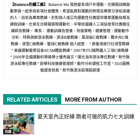
【Balance的鐵工廠】
Balance Wu 我熱愛各項戶外運動，也積極訓練鼓
勵學員一起參與各項社會體育，希望能將對運動的熱情及專業分享給身邊
的人，目前為專案教練，針對個人或公司運動性社團提供專業運動指導及
課程訓練，也曾在台積電極限運動社、中華民國鐵人三項協會等社團擔任
講師及教練。 專長： 運動訓練及營養、恢復策略，健康管理、運動動作
分析、特殊族群游泳教練、游泳B級教練、風浪板C級教練、獨木舟C級
教練、滑雪C級教練、籃球C級教練 個人經歷： * 那魯灣旅行社滑雪教練
* 美國運動醫學協會ACSM體能教練 * 2007年ITU國際鐵人三項C級教練
* 2009年全國運動科學碩博士優秀論文 * 陽光海岸游泳專任教練 * 新竹縣
游泳館專任教練 * 蔚華科技健康管理師 * 動作分析課程工作室 * SGS服務
驗證查核員 * 新竹縣游泳館場館經理
RELATED ARTICLES
MORE FROM AUTHOR
夏天室內正好練 跑者可做的肌力七大訓練
知識