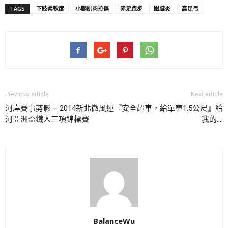
TAGS
下肢柔軟度
小腿肌肉拉傷
赤足跑步
跟腱炎
高足弓
Previous article
Next article
河岸賽事剪影 – 2014新北微風運
『安全超車，給單車1.5公尺』給
河亞洲盃鐵人三項錦標賽
我的….
BalanceWu