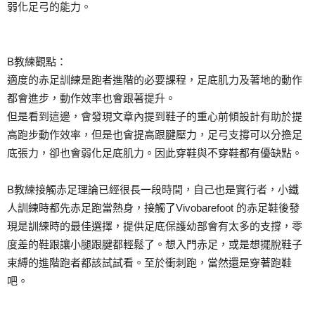
弱化足弓的能力。
B教練觀點：
適度的赤足訓練是跑者進階的必要課程，足底肌力及著地的
動作
都會進步，動作效率也會跟著提升。
但是看到這邊，會發現文章內提到鞋子的重心前傾設計有助
於提
高跑步動作效率，但是也會提高跟腱壓力，足弓支撐可
以分擔足
底張力，卻也會弱化足底肌力。因此穿鞋與不穿鞋
都有優缺點。
B教練接觸赤足理論已經很長一段時間，自己也是實行者，
小鐵
人訓練時都先赤足跑當熱身，接觸了Vivobare
foot 的赤足鞋後發
現是訓練時的最佳選擇，提供足底保護幼部會
有太多的支撐，零
度差的鞋跟讓小腿跟腱都輕鬆了。想入門
赤足，或是想擺脫鞋子
束縛的進階跑者都該試試看。至於衝
刺跑，當然還是穿著跑鞋
吧。