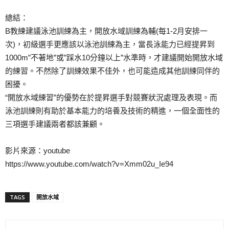
總結：
B教練建議泳池訓練為主，開放水域訓練為輔(每1-2月安排一
次)，初級選手更應該以泳池訓練為主，當長泳能力已經提昇到
1000m”不著地”或”踩水10分鐘以上”水準時，才建議開始開放水域
的練習。不然除了訓練效果不佳外，也可能造成其他訓練同伴的
困擾。
“開放水域練習”的優勢在於提昇選手對競賽狀況處理及表現。而
泳池訓練則有助於基本能力的培養及技術的精進，一個全面性的
三項選手建議兩者都該兼顧。
影片來源：youtube
https://www.youtube.com/watch?v=Xmm02u_Ie94
TAGS
開放水域