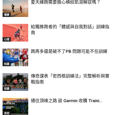
夏天練跑需要擔心橫紋肌溶解症嗎？
健康
給獨推跑者的「體感與自我對話」訓練指
南
心理
跑再多還是破不了PB 問題可能不在訓練
知識
傳奇課表「密西根訓練法」完整解析與實
戰指南
知識
通往頂峰之路 談 Garmin 收購 Traini...
其他