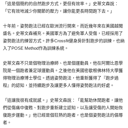
「這是個簡約的自然跑步方式，更但有效率。」史蒂文森說：
「它有效地減少你關節的壓力，讓你能更長時間跑下去。」
十年前，姿勢跑法已經在歐洲流行開來，而近幾年來在美國越聞
盛名。史蒂文森補充。美國軍方為了避免軍人受傷，已經採用了
姿勢跑法的練習方式。許多Crossfit健身房針對跑步的訓練，也納
入了POSE Method作為訓練系統。
史蒂文森不只是個物理治療師、也是個運動員，他在阿爾比恩學
院是一個跑者兼足球運動員。之後他在美國密歇根佛林特大學獲
得物理治療博士學位。透過姿勢跑法，他重新獲得了『跑步過
程』的認知，並持續跑步及讓更多人懂得姿勢跑法的好處。
「這讓我很有成就感。」史蒂文森說：「能幫助休閒跑者，讓他
們從傷痛中復甦、對跑步重新建立認知，以及讓受傷的人開始恢
復跑步運動。」他已經是個狂熱的跑者，也是個姿勢跑法的倡導
者。