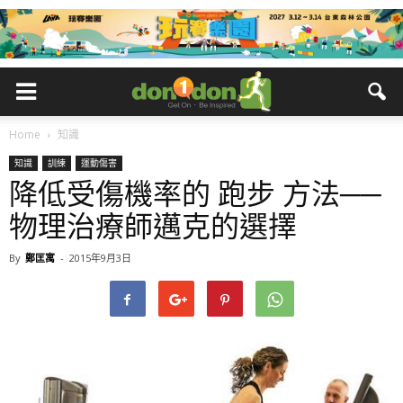
Home
知識
知識
訓練
運動傷害
降低受傷機率的 跑步 方法──
物理治療師邁克的選擇
By
鄭匡寓
-
2015年9月3日