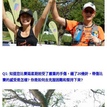
Q1: 知道您比賽兩星期前受了嚴重的手傷，縫了20幾針，帶傷比
賽的感受是怎樣? 你是如何去克服困難和堅持下來?