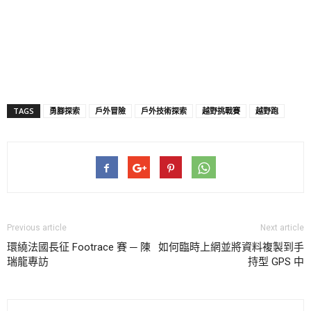
TAGS
勇腳探索
戶外冒險
戶外技術探索
越野挑戰賽
越野跑
Previous article
Next article
環繞法國長征 Footrace 賽 ─ 陳
如何臨時上網並將資料複製到手
瑞龍專訪
持型 GPS 中