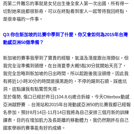
而第二件難忘的事就是女兒出生後全家人第一次出國，所有得一
切對她來說都很新奇，可以在終點看到家人一起等待我回終點，
是很幸福的一件事。
Q3:你在新加坡的比賽中學到了什麼，你又會如何為2015年台灣
動感亞洲50做準備？
新加坡的賽事我學到了寶貴的經驗，氣溫及溼度跟台灣類似，但
我完全沒準備到頭燈，在台灣夏季大概5點30分就開始天亮了，
我完全忽略到新加坡的日出時間，所以起跑後我沒頭燈，因此我
有將近1小時30分的時間是摸黑跑的，不停的踢到石頭、踩進坑
洞，這點讓我有點驚慌失措。
至於傷勢, 傷口已經於昨日(104.8.6)癒合拆線，今天Otterbox動感
亞洲越野賽 ﹣台灣站和2015年台灣動感亞洲50的比賽我都已經報
名參加，預計8月14日-11月14日我將為自己安排三個月新的訓練
課表，目的在增加肌力及長距離的移動體力，我仍然期許在自己
國家舉辦的賽事能有好的成績。