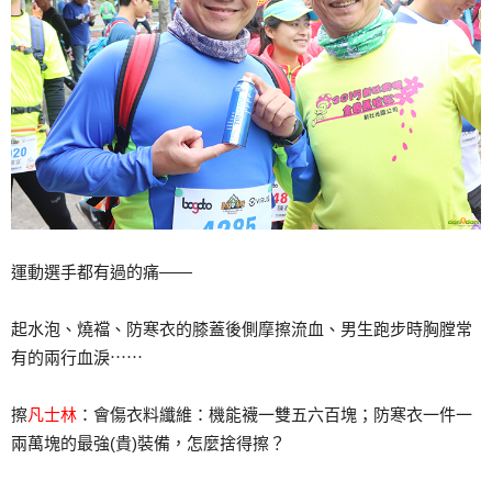
運動選手都有過的痛——
起水泡、燒襠、防寒衣的膝蓋後側摩擦流血、男生跑步時胸膛常
有的兩行血淚⋯⋯
擦
凡士林
：會傷衣料纖維：機能襪一雙五六百塊；防寒衣一件一
兩萬塊的最強(貴)裝備，怎麼捨得擦？