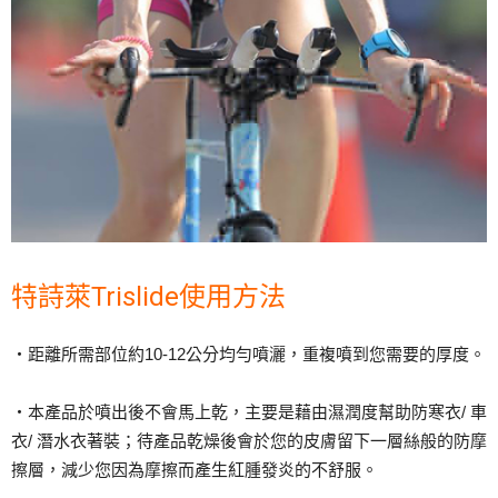
特詩萊Trislide使用方法
・距離所需部位約10-12公分均勻噴灑，重複噴到您需要的厚度。
・本產品於噴出後不會馬上乾，主要是藉由濕潤度幫助防寒衣/ 車
衣/ 潛水衣著裝；待產品乾燥後會於您的皮膚留下一層絲般的防摩
擦層，減少您因為摩擦而產生紅腫發炎的不舒服。