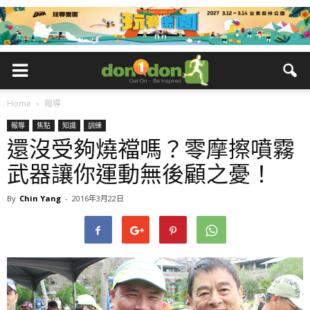
Home
報導
報導
焦點
知識
訓練
還沒受夠燒襠嗎？零摩擦噴霧
武器讓你運動無後顧之憂！
By
Chin Yang
-
2016年3月22日