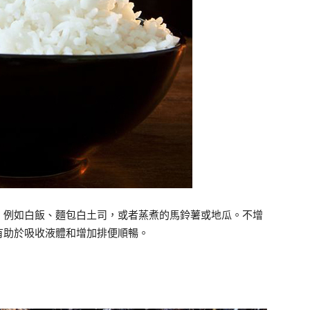
，例如白飯、麵包白土司，或者蒸煮的馬鈴薯或地瓜。不增
有助於吸收液體和增加排便順暢。