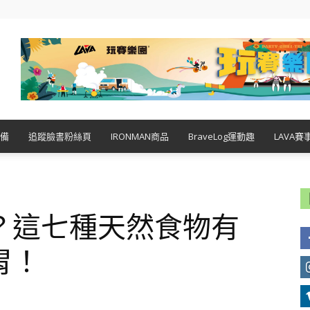
備
追蹤臉書粉絲頁
IRONMAN商品
BraveLog運動趣
LAVA賽
？這七種天然食物有
胃！