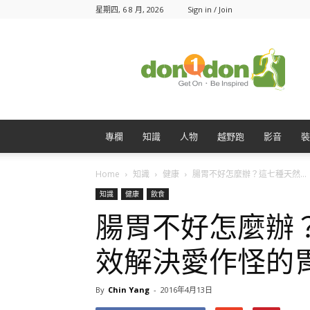
星期四, 6 8 月, 2026
Sign in / Join
Don1Don
動
一
動
專欄
知識
人物
越野跑
影音
裝
Home
知識
健康
腸胃不好怎麼辦？這七種天然...
知識
健康
飲食
腸胃不好怎麼辦
效解決愛作怪的
By
Chin Yang
-
2016年4月13日