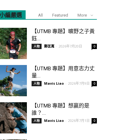
小編嚴選
All
Featured
More
【UTMB 專題】曠野之子黃
鈺...
鄭匡寓
-
2026年7月20日
人物
0
【UTMB 專題】用意志力丈
量...
Mavis Liao
-
2026年7月9日
人物
0
【UTMB 專題】想贏的是
誰？...
Mavis Liao
-
2026年7月1日
人物
0