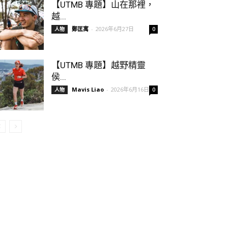
【UTMB 專題】山在那裡，
越...
鄭匡寓
-
2026年6月27日
人物
0
【UTMB 專題】越野精靈
侯...
Mavis Liao
-
2026年6月16日
人物
0