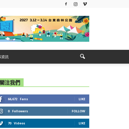
事資訊
關注我們
66,672
Fans
LIKE
0
Followers
FOLLOW
70
Videos
LIKE