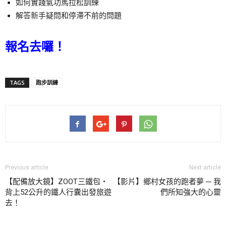
如何實踐氣功馬拉松訓練
解答新手疑問和停滯不前的問題
報名去囉！
TAGS
跑步訓練
Previous article
Next article
【配備放大鏡】ZOOT三鐵包・
【影片】鄉村女孩的跑者夢 ─ 我
背上52公升的鐵人行囊出發旅遊
們所知強大的心靈
去！