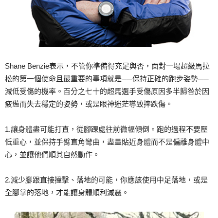
Shane Benzie表示，不管你準備得充足與否，面對一場超級馬拉
松的第一個使命且最重要的事項就是──保持正確的跑步姿勢──
減低受傷的機率。百分之七十的超馬選手受傷原因多半歸咎於因
疲憊而失去穩定的姿勢，或是眼神迷茫導致摔跌傷。
1.讓身體盡可能打直，從腳踝處往前微幅傾倒。跑的過程不要壓
低重心，並保持手臂直角彎曲，盡量貼近身體而不是偏離身體中
心，並讓他們順其自然動作。
2.減少腳跟直接撞擊、落地的可能，你應該使用中足落地，或是
全腳掌的落地，才能讓身體順利減震。