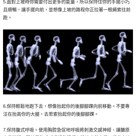
5.面對上坡時你需要付出更多的能量，所以保持住你的手擺小巧
且順暢，讓手擺向前，並想像上坡的路程你正拉著一根繩索往前
跑。
6.保持輕鬆地跑下去，想像抬起你的後腳腳踝向前移動。不要專
注在抬高你的大腿，去思索抬起你的後腳腳踝。
7.保持腹式呼吸。使用胸腔急促地呼吸將刺激交感神經、讓醣原