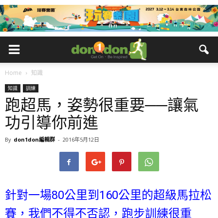
Home
知識
知識
訓練
跑超馬，姿勢很重要──讓氣
功引導你前進
By
don1don編輯群
-
2016年5月12日
針對一場80公里到160公里的超級馬拉松
賽，我們不得不否認，跑步訓練很重