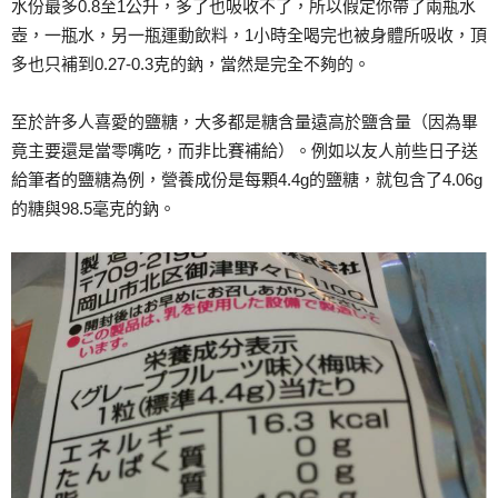
水份最多0.8至1公升，多了也吸收不了，所以假定你帶了兩瓶水
壺，一瓶水，另一瓶運動飲料，1小時全喝完也被身體所吸收，頂
多也只補到0.27-0.3克的鈉，當然是完全不夠的。
至於許多人喜愛的鹽糖，大多都是糖含量遠高於鹽含量（因為畢
竟主要還是當零嘴吃，而非比賽補給）。例如以友人前些日子送
給筆者的鹽糖為例，營養成份是每顆4.4g的鹽糖，就包含了4.06g
的糖與98.5毫克的鈉。