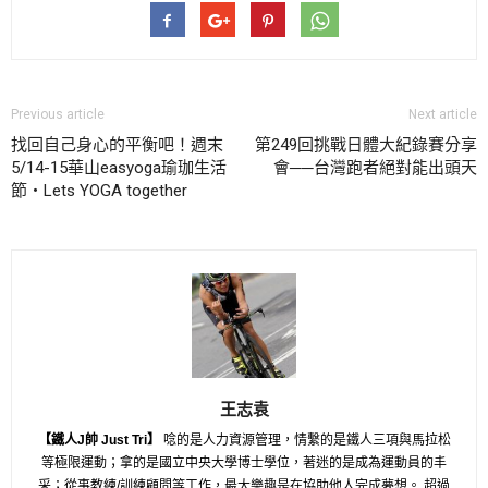
Previous article
Next article
找回自己身心的平衡吧！週末
第249回挑戰日體大紀錄賽分享
5/14-15華山easyoga瑜珈生活
會──台灣跑者絕對能出頭天
節・Lets YOGA together
王志袁
【鐵人J帥 Just Tri】
唸的是人力資源管理，情繫的是鐵人三項與馬拉松
等極限運動；拿的是國立中央大學博士學位，著迷的是成為運動員的丰
采；從事教練/訓練顧問等工作，最大樂趣是在協助他人完成夢想。 超過