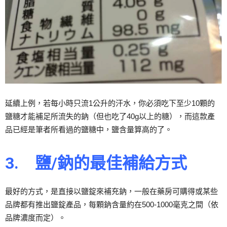
延續上例，若每小時只流1公升的汗水，你必須吃下至少10顆的
鹽糖才能補足所流失的鈉（但也吃了40g以上的糖），而這款產
品已經是筆者所看過的鹽糖中，鹽含量算高的了。
3.
鹽/
鈉的最佳補給方式
最好的方式，是直接以鹽錠來補充鈉，一般在藥房可購得或某些
品牌都有推出鹽錠產品，每顆鈉含量約在500-1000毫克之間（依
品牌濃度而定）。