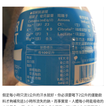
假定每小時只流1公升的汗水就好，你必須要喝下2公升的運動飲
料才夠補充這1小時所流失的鈉。而事實是，人體每小時能吸收的