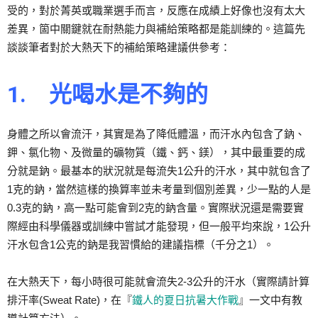
受的，對於菁英或職業選手而言，反應在成績上好像也沒有太大
差異，箇中關鍵就在耐熱能力與補給策略都是能訓練的。這篇先
談談筆者對於大熱天下的補給策略建議供參考：
1.
光喝水是不夠的
身體之所以會流汗，其實是為了降低體溫，而汗水內包含了鈉、
鉀、氯化物、及微量的礦物質（鐵、鈣、鎂），其中最重要的成
分就是鈉。最基本的狀況就是每流失1公升的汗水，其中就包含了
1克的鈉，當然這樣的換算率並未考量到個別差異，少一點的人是
0.3克的鈉，高一點可能會到2克的鈉含量。實際狀況還是需要實
際經由科學儀器或訓練中嘗試才能發現，但一般平均來說，1公升
汗水包含1公克的鈉是我習慣給的建議指標（千分之1）。
在大熱天下，每小時很可能就會流失2-3公升的汗水（實際請計算
排汗率(Sweat Rate)，在『
鐵人的夏日抗暑大作戰
』一文中有教