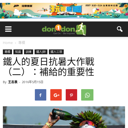
Home
專欄
專欄
知識
訓練
鐵人J帥
鐵人三項
鐵人的夏日抗暑大作戰
（二）：補給的重要性
By
王志袁
-
2016年5月15日