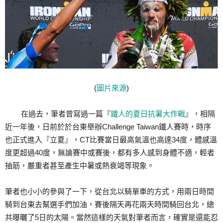
(
圖片來源
)
在過去，筆者曾寫過一篇『
鐵人的夏日抗暑大作戰
』，相隔
近一年後，日前於於台東舉辦Challenge Taiwan鐵人賽時，時序
也正式進入『立夏』，CT比賽當日最高氣溫也高達34度，體感溫
度更超過40度，無論賽中或賽後，都有多人感到身體不適，輕者
抽筋，嚴重者甚至產生中暑或熱衰竭等現象。
筆者也小小的參與了一下，從台北以騎單車的方式，用兩日時間
騎到台東去幫選手們加油，賽後隔天再花兩天時間騎回台北，總
共曝曬了5日的太陽。當然這樣的天氣對筆者而言，確實是還能忍