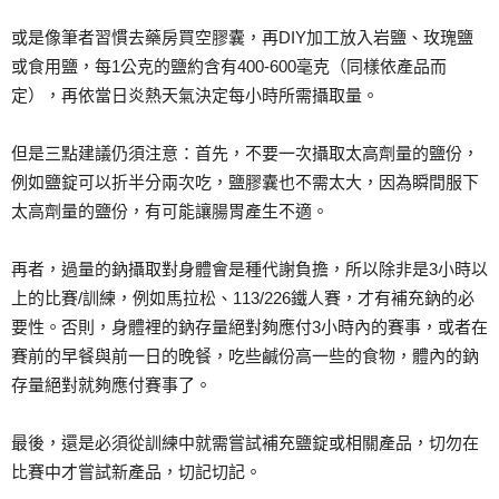
或是像筆者習慣去藥房買空膠囊，再DIY加工放入岩鹽、玫瑰鹽
或食用鹽，每1公克的鹽約含有400-600毫克（同樣依產品而
定），再依當日炎熱天氣決定每小時所需攝取量。
但是三點建議仍須注意：首先，不要一次攝取太高劑量的鹽份，
例如鹽錠可以折半分兩次吃，鹽膠囊也不需太大，因為瞬間服下
太高劑量的鹽份，有可能讓腸胃產生不適。
再者，過量的鈉攝取對身體會是種代謝負擔，所以除非是3小時以
上的比賽/訓練，例如馬拉松、113/226鐵人賽，才有補充鈉的必
要性。否則，身體裡的鈉存量絕對夠應付3小時內的賽事，或者在
賽前的早餐與前一日的晚餐，吃些鹹份高一些的食物，體內的鈉
存量絕對就夠應付賽事了。
最後，還是必須從訓練中就需嘗試補充鹽錠或相關產品，切勿在
比賽中才嘗試新產品，切記切記。