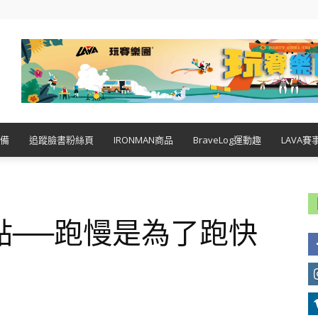
備
追蹤臉書粉絲頁
IRONMAN商品
BraveLog運動趣
LAVA賽
點──跑慢是為了跑快