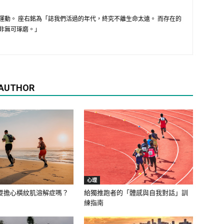
運動。 座右銘為「誌我們活過的年代，終究不離生命太遠。 而存在的
非無可琢磨。」
 AUTHOR
心理
要擔心橫紋肌溶解症嗎？
給獨推跑者的「體感與自我對話」訓
練指南