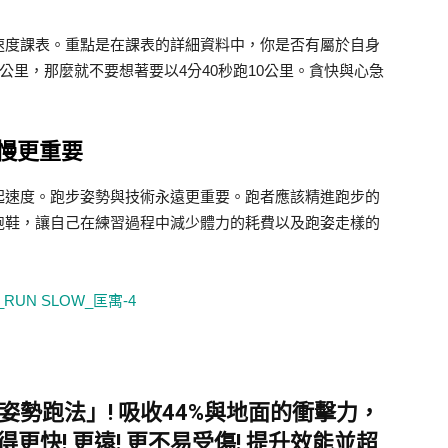
速度課表。重點是在課表的詳細資料中，你是否有屬於自身
公里，那麼就不要想著要以4分40秒跑10公里。貪快與心急
快慢更重要
起速度。跑步姿勢與技術永遠更重要。跑者應該精進跑步的
跑鞋，讓自己在練習過程中減少體力的耗費以及跑姿走樣的
勢跑法」! 吸收44%與地面的衝擊力，
更快! 更遠! 更不易受傷! 提升效能並超