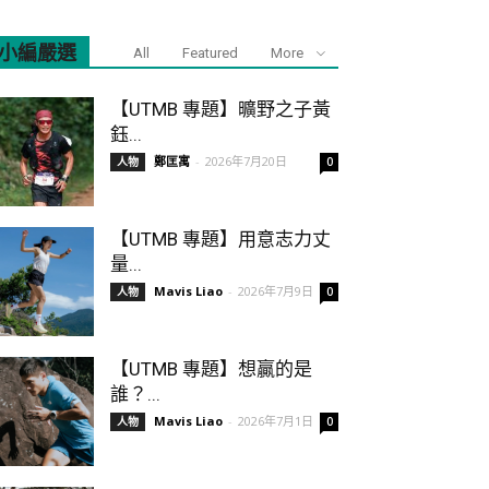
小編嚴選
All
Featured
More
【UTMB 專題】曠野之子黃
鈺...
鄭匡寓
-
2026年7月20日
人物
0
【UTMB 專題】用意志力丈
量...
Mavis Liao
-
2026年7月9日
人物
0
【UTMB 專題】想贏的是
誰？...
Mavis Liao
-
2026年7月1日
人物
0