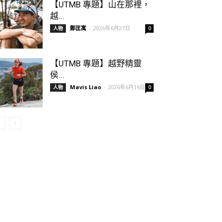
【UTMB 專題】山在那裡，
越...
鄭匡寓
-
2026年6月27日
人物
0
【UTMB 專題】越野精靈
侯...
Mavis Liao
-
2026年6月16日
人物
0