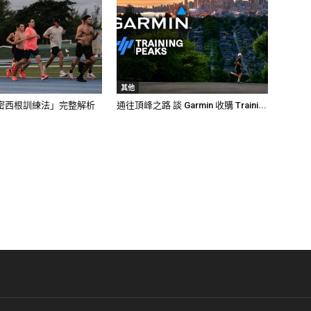
其他
密西根訓練法」完整解析
通往頂峰之路 談 Garmin 收購 Traini...