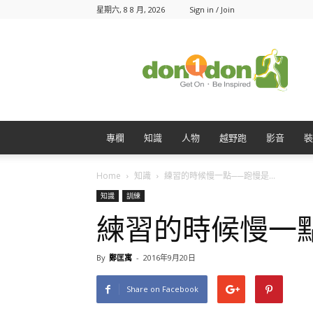
星期六, 8 8 月, 2026
Sign in / Join
Don1Don
動
一
動
專欄
知識
人物
越野跑
影音
裝
Home
知識
練習的時候慢一點──跑慢是...
知識
訓練
練習的時候慢一
By
鄭匡寓
-
2016年9月20日
Share on Facebook