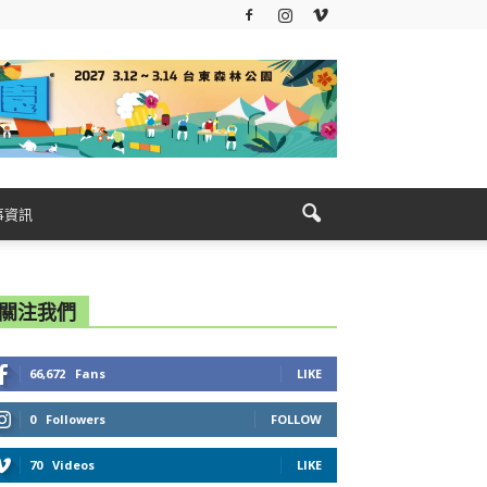
事資訊
關注我們
66,672
Fans
LIKE
0
Followers
FOLLOW
70
Videos
LIKE