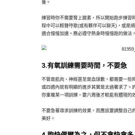
後。
練習時你不需要腎上腺素，所以開始跑步練習
程中可以輕聲哼歌(或有夥伴可以聊天)，或是
適合慢慢加速。務必遵守熱身時慢慢跑的做法
3.有氧訓練需要時間，不要急
不管是肌肉、神經甚至是血球數，都需要一些
或四週內就有明顯的進步其實是太過奢求了。
你重複某一項訓練，要六周後才較能有體現的
不要急著尋求訓練的效果，而應該要調整自己
美好。
4.跑快偶爾為之，但不貪快貪多