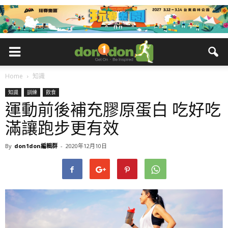
Home
知識
知識
訓練
飲食
運動前後補充膠原蛋白 吃好吃
滿讓跑步更有效
By
don1don編輯群
-
2020年12月10日