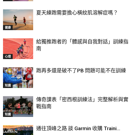
夏天練跑需要擔心橫紋肌溶解症嗎？
健康
給獨推跑者的「體感與自我對話」訓練指
南
心理
跑再多還是破不了PB 問題可能不在訓練
知識
傳奇課表「密西根訓練法」完整解析與實
戰指南
知識
通往頂峰之路 談 Garmin 收購 Traini...