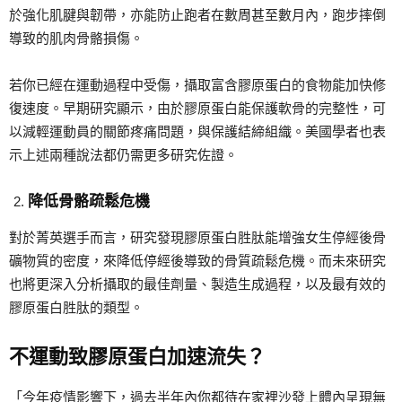
於強化肌腱與韌帶，亦能防止跑者在數周甚至數月內，跑步摔倒
導致的肌肉骨骼損傷。
若你已經在運動過程中受傷，攝取富含膠原蛋白的食物能加快修
復速度。早期研究顯示，由於膠原蛋白能保護軟骨的完整性，可
以減輕運動員的關節疼痛問題，與保護結締組織。美國學者也表
示上述兩種說法都仍需更多研究佐證。
降低骨骼疏鬆危機
對於菁英選手而言，研究發現膠原蛋白胜肽能增強女生停經後骨
礦物質的密度，來降低停經後導致的骨質疏鬆危機。而未來研究
也將更深入分析攝取的最佳劑量、製造生成過程，以及最有效的
膠原蛋白胜肽的類型。
不運動致膠原蛋白加速流失？
「今年疫情影響下，過去半年內你都待在家裡沙發上體內呈現無