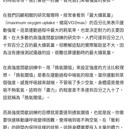
的時間等等。我們會逐一討論，首先我們來看強度的安排。
在我們回顧相關的研究報導時，經常會看到「最大攝氧量」
（maximum oxygen uptake，縮寫VO2max）的百分比來表示運
動強度。這是運動過程中最大的耗氧率，也是決定耐力的主要因
素。在大多數的高強度間歇訓練的研究中，人們可達到百分之八
十到百分之百的最大攝氧量，但瞭解這點的實際幫助並不大，因
為沒有連接測試儀器的話，很難估算運動時的最大攝氧量。
在高強度間歇訓練中，用「換氣閾值」來設定強度的方法比較理
想。「換氣閾值」是看在運動過程中喘氣的程度。當你運動到某
個強度，感覺呼吸越來越喘，不管吸了多少空氣，身體還是覺得
吸不夠氧氣，這時你「盡力」的程度差不多達到百分之九十了，
這就稱為「換氣閾值」。
而高強度間歇訓練的目標就是要達到通氣閾值，也就是說，你需
要快速移動讓呼吸變得困難，覺得喘到吸不夠空氣，在「衝刺
期」的時間內保持這樣的狀態。這時身體需要投入大量的體力，