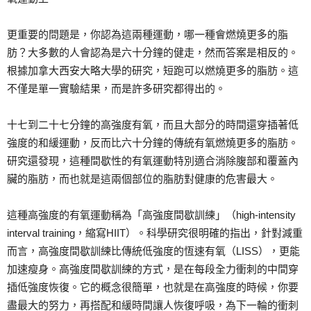
更重要的問題是，你認為這兩種運動，哪一種會燃燒更多的脂
肪？大多數的人會認為是六十分鐘的健走，然而答案是相反的。
根據加拿大西安大略大學的研究，短跑可以燃燒更多的脂肪。這
不僅是單一實驗結果，而是許多研究都得出的。
十七到二十七分鐘的高強度有氧，而且大部分的時間還穿插著低
強度的和緩運動，反而比六十分鐘的傳統有氧燃燒更多的脂肪。
研究還發現，這種間歇性的有氧運動特別適合消除腹部和覆蓋內
臟的脂肪，而也就是這兩個部位的脂肪對健康的危害最大。
這種高強度的有氧運動稱為「高強度間歇訓練」（high-intensity
interval training，縮寫HIIT）。科學研究很明確的指出，針對減重
而言，高強度間歇訓練比傳統低強度的恆速有氧（LISS），更能
加速瘦身。高強度間歇訓練的方式，是在每段全力衝刺的中間穿
插低強度恢復。它的概念很簡單，也就是在高強度的時候，你要
盡最大的努力，再搭配和緩時間讓人恢復呼吸，為下一輪的衝刺