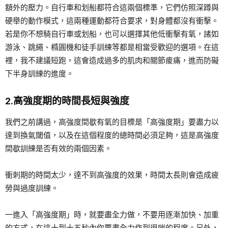
額外的壓力。自行車和划船都符合這兩個標準，它們仿照深蹲與
硬舉的動作模式，這兩種運動都符合要求，對身體都沒有衝擊。
若是你不想騎自行車或划船，也可以選擇其他低衝擊有氧，諸如
游泳、跳繩、橢圓機和徒手訓練等都是相當受歡迎的選項。在這
裡，我不建議短跑，這會造成過多的肌肉和關節痠痛，進而防礙
下半身訓練的進度。
2.高強度期的時間長短與強度
我們之前講過，高強度間歇有氧的目標是「高強度期」要盡力以
達到換氣閾值，以及在這個程度的總時間必須足夠，這是高強度
間歇訓練是否有效的兩個因素。
衝刺期的時間太少，達不到高強度的效果，時間太長則會造成疲
勞與過度訓練。
一進入「高強度期」時，就要盡全力做，不要用逐漸加快、加重
的方式，在這十到十五秒內你要盡全力作到很喘的程度。另外，