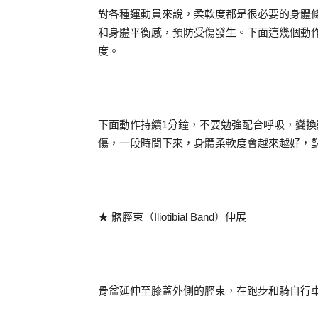
對各種運動員來說，柔軟度都是很必要的身體
和身體平衡感，預防受傷發生。下面這幾個動作可以強
度。
下面動作持續1分鐘，不要勉強配合呼吸，變
傷，一段時間下來，身體柔軟度會越來越好，
★ 髂脛束（Iliotibial Band）伸展
骨盆延伸至膝蓋外側的脛束，在跑步和騎自行