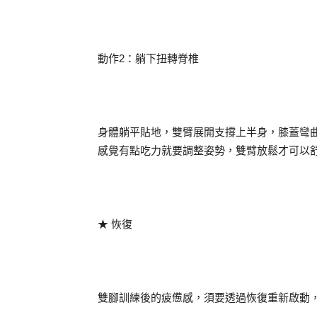
動作2：躺下扭轉脊椎
身體躺平貼地，雙臂展開支撐上半身，膝蓋彎
感覺有點吃力就要調整姿勢，雙臂放鬆才可以
★ 恢復
雙腳訓練後的疲憊感，須要透過恢復重新啟動