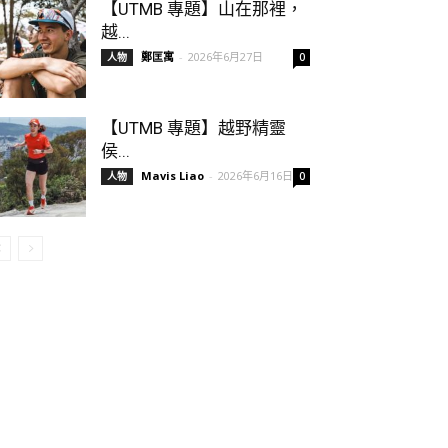
【UTMB 專題】山在那裡，
越...
鄭匡寓
-
2026年6月27日
人物
0
【UTMB 專題】越野精靈
侯...
Mavis Liao
-
2026年6月16日
人物
0