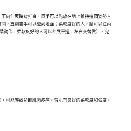
，下向伸展時背打直，單手可以先放在地上維持這個姿勢。
打開，直到雙手可以碰到地面；柔軟度好的人，腳可以往內
進階動作，柔軟度好的人可以伸展單邊，左右交替做），完
肉，可能導致背部肌肉疼痛，背肌有良好的柔軟度和強度，