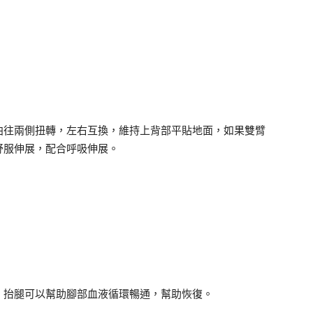
曲往兩側扭轉，左右互換，維持上背部平貼地面，如果雙臂
舒服伸展，配合呼吸伸展。
，抬腿可以幫助腳部血液循環暢通，幫助恢復。