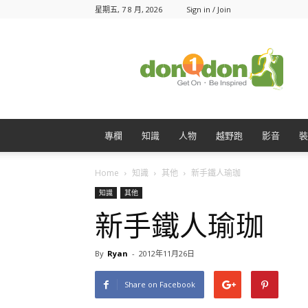
星期五, 7 8 月, 2026
Sign in / Join
Don1Don
動
一
動
專欄
知識
人物
越野跑
影音
裝
Home
知識
其他
新手鐵人瑜珈
知識
其他
新手鐵人瑜珈
By
Ryan
-
2012年11月26日
Share on Facebook