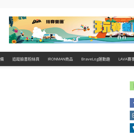
備
追蹤臉書粉絲頁
IRONMAN商品
BraveLog運動趣
LAVA賽