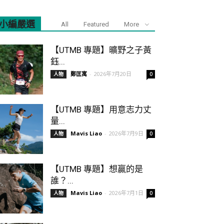
小編嚴選
All
Featured
More
【UTMB 專題】曠野之子黃
鈺...
鄭匡寓
-
2026年7月20日
人物
0
【UTMB 專題】用意志力丈
量...
Mavis Liao
-
2026年7月9日
人物
0
【UTMB 專題】想贏的是
誰？...
Mavis Liao
-
2026年7月1日
人物
0