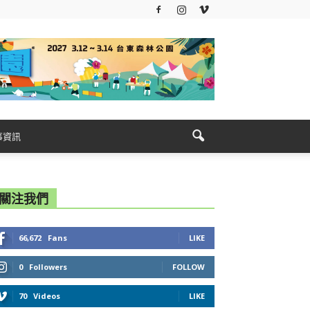
事資訊
關注我們
66,672
Fans
LIKE
0
Followers
FOLLOW
70
Videos
LIKE