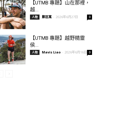
【UTMB 專題】山在那裡，
越...
鄭匡寓
-
2026年6月27日
人物
0
【UTMB 專題】越野精靈
侯...
Mavis Liao
-
2026年6月16日
人物
0