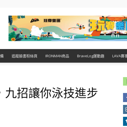
備
追蹤臉書粉絲頁
IRONMAN商品
BraveLog運動趣
LAVA賽
，九招讓你泳技進步