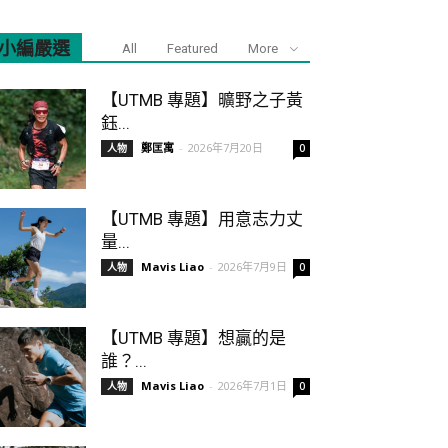
小編嚴選
All
Featured
More
【UTMB 專題】曠野之子黃
鈺...
鄭匡寓
-
2026年7月20日
人物
0
【UTMB 專題】用意志力丈
量...
Mavis Liao
-
2026年7月9日
人物
0
【UTMB 專題】想贏的是
誰？...
Mavis Liao
-
2026年7月1日
人物
0