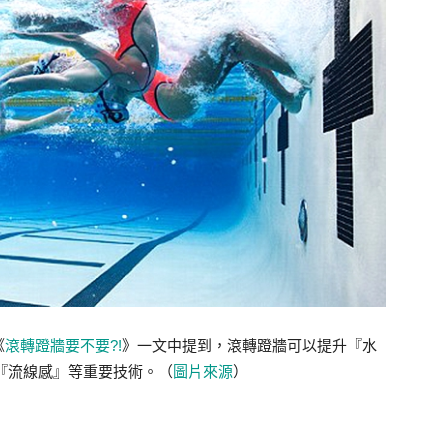
《
滾轉蹬牆要不要?!
》一文中提到，滾轉蹬牆可以提升『水
『流線感』等重要技術。（
圖片來源
）