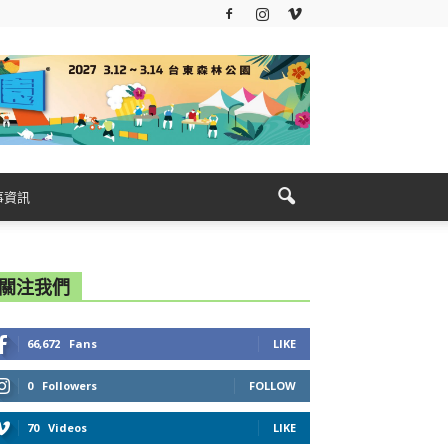
事資訊
關注我們
66,672
Fans
LIKE
0
Followers
FOLLOW
70
Videos
LIKE