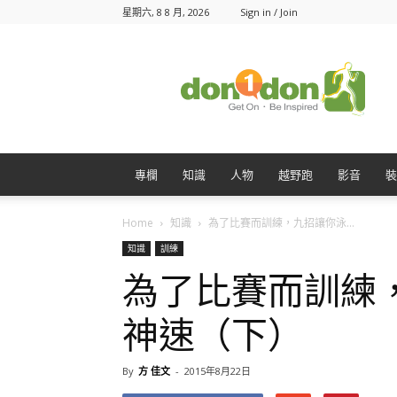
星期六, 8 8 月, 2026
Sign in / Join
Don1Don
動
一
動
專欄
知識
人物
越野跑
影音
裝
Home
知識
為了比賽而訓練，九招讓你泳...
知識
訓練
為了比賽而訓練
神速（下）
By
方 佳文
-
2015年8月22日