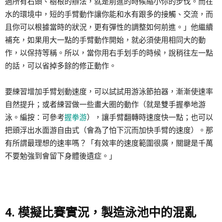
過所有石頭、樹根的辦法，就是前進的時候縮小你的步伐。而在
水的環境中，短的手臂動作讓你能和水有跟多的接觸、交流，而
且你可以根據當時的狀況，更有彈性的調整如何前進。」他繼續
補充，如果用大一點的手臂動作開始，就必須使用相同大的動
作，以保持等稱。所以，當你用右手划手的時候，說稍往左一點
的話，可以省掉多餘的修正動作。
要練習增加手臂划動速度，可以試試用游泳節拍器，漸漸使速率
自然提升；或者練習做一些畫大圈的動作（就是雙手握拳地游
泳。編按：可參考
握拳游
），讓手臂翻轉時速度快一點；也可以
把頭浮出水面游自由式（會為了怕下沉而加快手臂的速度）。那
有所謂最理想的速率嗎？「有效率的速度範圍很廣，關鍵是千萬
不要勉強到會留下身體後遺症。」
4. 模擬比賽實況，製造泳池中的混亂