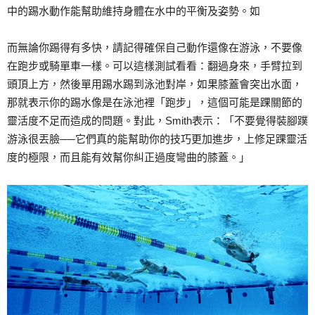
中的踢水動作能幫助維持身體在水中的平衡及姿勢。如
而無論你踢得有多快，請記得確保自己動作還像在游泳，不要像
在跑步或騎單車一樣。可以這樣測試看看：翻過身來，手臂拉到
頭頂上方，然後單用踢水踢到泳池對岸，如果膝蓋會突出水面，
那就表示你的踢水像是在泳池裡「跑步」，這個可能是踝關節的
靈活度不足而造成的問題。對此，Smith表示：「不要覺得裝腳蹼
游泳很丟臉──它們真的能幫助你的技巧更加進步，上修足踝靈活
度的極限，而且能有效幫你糾正過度彎曲的膝蓋。」