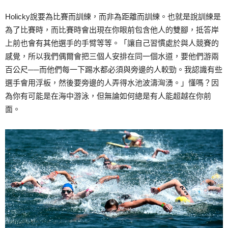
Holicky說要為比賽而訓練，而非為距離而訓練。也就是說訓練是
為了比賽時，而比賽時會出現在你眼前包含他人的雙腳，抵答岸
上前也會有其他選手的手臂等等。「讓自己習慣處於與人競賽的
感覺，所以我們偶爾會把三個人安排在同一個水道，要他們游兩
百公尺──而他們每一下踢水都必須與旁邊的人較勁。我認識有些
選手會用浮板，然後要旁邊的人弄得水池波濤洶湧。」懂嗎？因
為你有可能是在海中游泳，但無論如何總是有人能超越在你前
面。