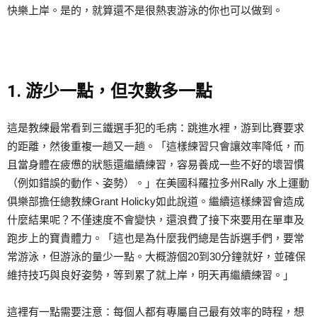
快樂上岸。是的，就算還不是很熱衷游泳的你也可以做到。
1. 游少一點，但次數多一點
這是教練最常看到三鐵選手犯的毛病：跳進水裡，游到比賽要求
的距離，然後重複一趟又一趟。「這樣練習只會讓效率降低，而
且當身體在疲憊的狀態還繼續練習，容易養成一些不好的壞習慣
（例如錯誤的動作、姿勢）。」在美國科羅拉多州Rally 水上運動
俱樂部擔任總教練Grant Holicky如此說道。繼續這樣練習會造成
什麼結果呢？不僅速度不會變快，還浪費了接下來要用在單車及
跑步上的寶貴體力。「這也是為什麼我們總是告訴選手們，要常
常游泳，但游泳的量少一點。大概游個20到30分鐘就好，並確保
維持技巧與良好姿勢，等到累了就上岸，明天再繼續練習。」
這裡有一點需要注意：每個人都有專屬自己最有效率的時程，想