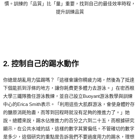
慣。訓練的「品質」比「量」重要，找到自己的最佳效率時程，
提升訓練品質
2. 控制自己的踢水動作
你總是胡亂用力猛踢嗎？「這樣會讓你精疲力竭，然後為了抵達
下個能抓到浮條的地方，讓你耗費更多體力去游泳。」在密西根
大學三鐵隊擔任游泳教練，並自己設立Buoyant游泳教學與訓練
中心的Erica Smith表示。「利用這些大肌群游泳，會使身體貯存
的醣原消耗殆盡，而等到回程時就沒有足夠的推進力了。」她
說。總體來說，踢水佔推進力的百分之六到二十五，而根據研究
顯示，在公共水域的話，這樣的數字其實偏低。不管確切的數字
是多少，這個研究的重點是告訴我們不要過度用力的踢水，理想