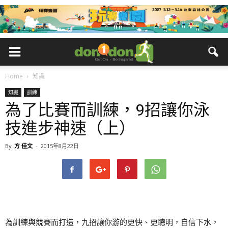
Home
知識
知識
訓練
為了比賽而訓練，9招讓你泳
技進步神速（上）
By
方 佳文
-
2015年8月22日
為訓練與競賽而打造，九招讓你游的更快、更聰明，自信下水，