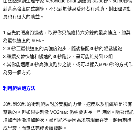
由法國運動生理學家 Veronique Billat 創建的 30/30秒、60/60秒背
對背高強度間歇訓練，不只對於健身愛好者有幫助，對田徑運動
員也有很大的助益。
1.首先於暖身跑過後，取得你只能維持六分鐘的最高速度，約莫
為最快速度的 90%。
2.30秒亞最快速度的高強度跑步，隨後搭配30秒的輕鬆慢跑
3.繼續交替快速和慢速的30秒跑步，盡可能維持到12組
4.當你能適應30秒高強度跑步之後，或可以揉入60/60秒的方式作
為另一個方式
利用爬坡跑方法
30秒到90秒的衝刺爬坡對於雙腿的力量、速度以及肌纖維是很有
幫助的。但如果要刺激 VO2max 仍需要更長一些時間。隨著體能
增加而逐漸增加趟次。盡可能不要因為求表現而在第一趟衝刺造
成早衰，而無法完成後續幾趟。