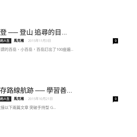
 ── 登山 追尋的目...
馬克褚
-
2015年11月3日
你的人生
0
謂的百岳、小百岳，百岳訂出了100座遍...
存路線航跡 ── 學習善...
馬克褚
-
2015年10月21日
你的人生
0
文接以下兩篇文章 突破手持型 G...