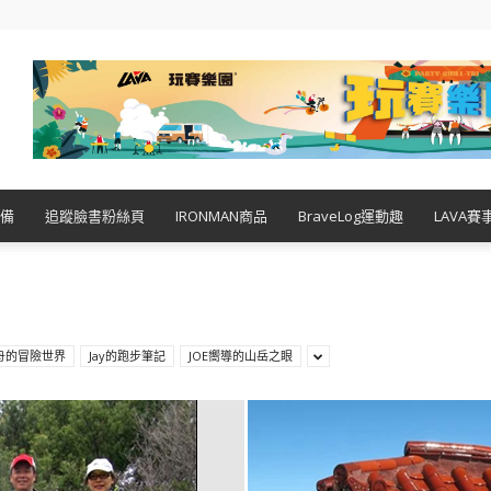
備
追蹤臉書粉絲頁
IRONMAN商品
BraveLog運動趣
LAVA賽
木舟的冒險世界
Jay的跑步筆記
JOE嚮導的山岳之眼