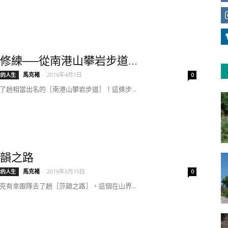
修練──從南港山攀岩步道...
馬克褚
-
2016年4月1日
你的人生
0
了趟相當出名的［南港山攀岩步道］！這條步...
韻之路
馬克褚
-
2016年3月15日
你的人生
0
克有幸跟隊去了趟［莎韻之路］，這個在山界...