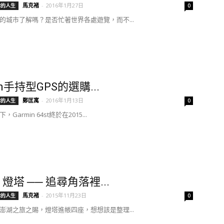
馬克褚
-
2016年1月27日
你的人生
0
的城市了解嗎？是否忙著世界各處遊覽，而不...
in手持型GPS的選購...
鄭匡寓
-
2016年1月13日
你的人生
0
Garmin 64st終於在2015...
燈塔 ── 追尋角落裡...
馬克褚
-
2015年11月23日
你的人生
0
澎湖之旅之賜，燈塔進帳四座，想想該是整理...