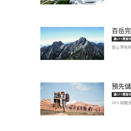
百岳完登
讓GPS豐富
登山 界有所
預先儲
讓GPS豐富
GPS 相關