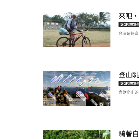
來吧，
讓GPS豐富
台灣是個寶
登山眺
讓GPS豐富
喜歡爬山的
騎著自