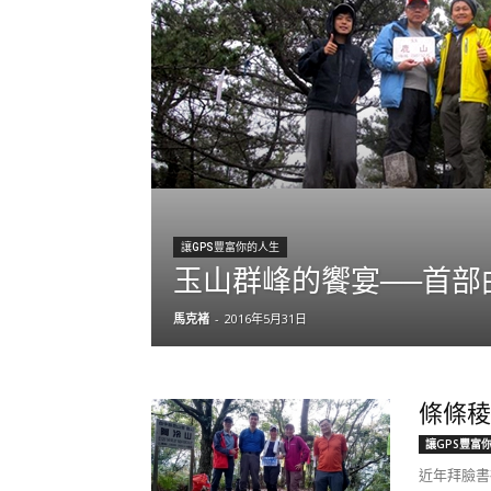
讓GPS豐富你的人生
玉山群峰的饗宴──首部
馬克褚
-
2016年5月31日
條條稜
讓GPS豐富
近年拜臉書