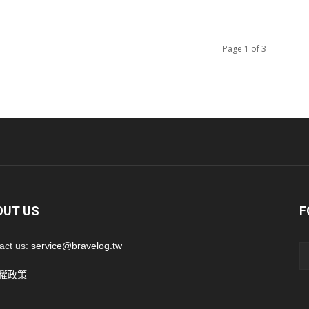
Page 1 of 3
OUT US
F
act us:
service@bravelog.tw
權政策