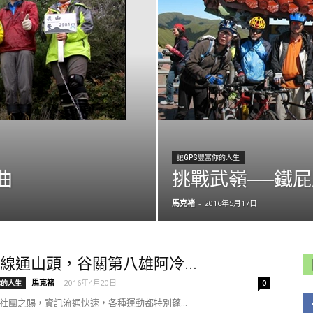
讓GPS豐富你的人生
曲
挑戰武嶺──鐵
馬克褚
-
2016年5月17日
線通山頭，谷關第八雄阿冷...
馬克褚
-
2016年4月20日
你的人生
0
社團之賜，資訊流通快速，各種運動都特別蓬...