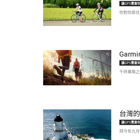
讓GPS豐富
你對你居住
Garm
讓GPS豐富
千呼萬喚之下，
台灣的 
讓GPS豐富
拜今年九月