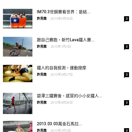
IM70.3世錦賽看世界：是結...
許見微
-
2013年9月30日
0
跟自己賽跑，新竹Lava鐵人賽...
許見微
-
2013年7月3日
0
鐵人的自我檢測，運動按摩
許見微
-
2013年6月27日
0
碧潭三鐵賽後，感冒的小小女鐵人...
許見微
-
2013年4月30日
0
2013.03.03萬金石馬拉...
許見微
-
2013年3月5日
0