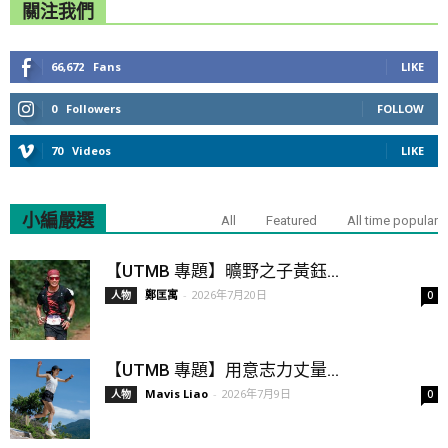
關注我們
66,672
Fans
LIKE
0
Followers
FOLLOW
70
Videos
LIKE
小編嚴選
All
Featured
All time popular
【UTMB 專題】曠野之子黃鈺...
鄭匡寓
-
2026年7月20日
人物
0
【UTMB 專題】用意志力丈量...
Mavis Liao
-
2026年7月9日
人物
0