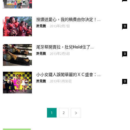
按讚送愛心，我的稿費由你決定！...
許見微
-
2013年2月7日
0
尾牙祭開賣拉，肚兒Hold住了...
許見微
-
2013年2月5日
0
小小女鐵人誤闖華麗的ＸＣ盛會：...
許見微
-
2013年1月30日
0
1
2