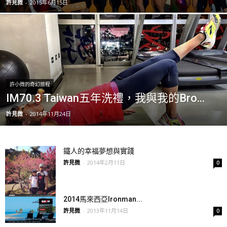
許見微
-
2015年6月15日
許小微的奇幻旅程
IM70.3 Taiwan五年洗禮，我與我的Bro...
許見微
-
2014年11月24日
鐵人的幸福夢想與實踐
許見微
-
2014年2月11日
0
2014馬來西亞Ironman...
許見微
-
2013年11月14日
0