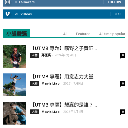
0
Followers
FOLLOW
70
Videos
LIKE
小編嚴選
All
Featured
All time popular
【UTMB 專題】曠野之子黃鈺...
鄭匡寓
-
2026年7月20日
人物
0
【UTMB 專題】用意志力丈量...
Mavis Liao
-
2026年7月9日
人物
0
【UTMB 專題】想贏的是誰？...
Mavis Liao
-
2026年7月1日
人物
0