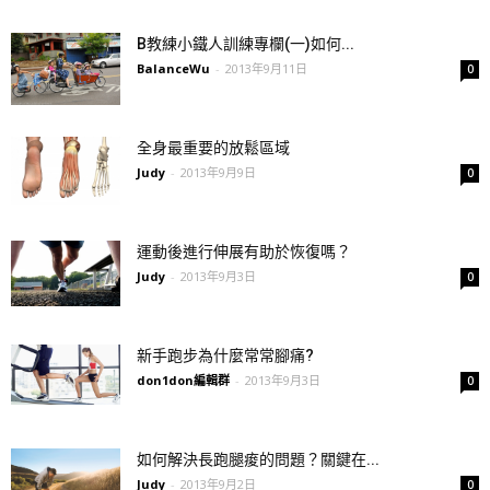
B教練小鐵人訓練專欄(一)如何...
BalanceWu
-
2013年9月11日
0
全身最重要的放鬆區域
Judy
-
2013年9月9日
0
運動後進行伸展有助於恢復嗎？
Judy
-
2013年9月3日
0
新手跑步為什麼常常腳痛?
don1don編輯群
-
2013年9月3日
0
如何解決長跑腿痠的問題？關鍵在...
Judy
-
2013年9月2日
0