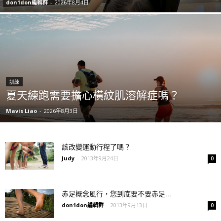
don1don編輯群
-
2026年8月4日
訓練
夏天練跑需要擔心橫紋肌溶解症嗎？
Mavis Liao
-
2026年8月3日
該改變運動行程了嗎？
Judy
-
2013年9月24日
0
赤足概念風行，您到底要不要赤足...
don1don編輯群
-
2013年9月13日
0