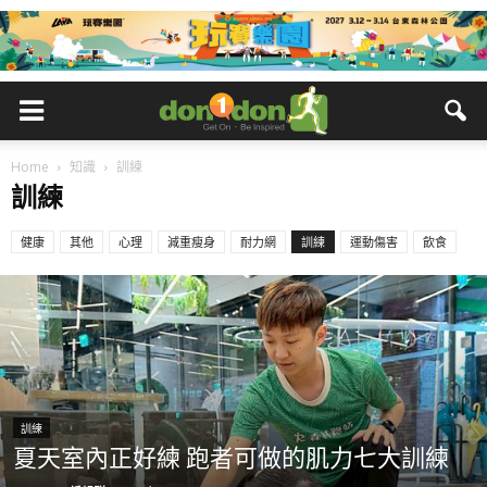
Home
知識
訓練
訓練
健康
其他
心理
減重瘦身
耐力網
訓練
運動傷害
飲食
訓練
夏天室內正好練 跑者可做的肌力七大訓練