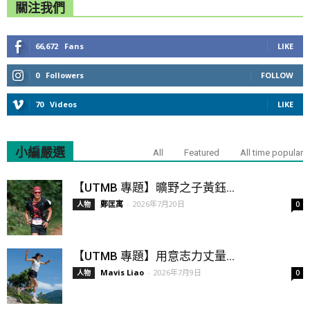
關注我們
66,672
Fans
LIKE
0
Followers
FOLLOW
70
Videos
LIKE
小編嚴選
All
Featured
All time popular
【UTMB 專題】曠野之子黃鈺...
鄭匡寓
-
2026年7月20日
人物
0
【UTMB 專題】用意志力丈量...
Mavis Liao
-
2026年7月9日
人物
0